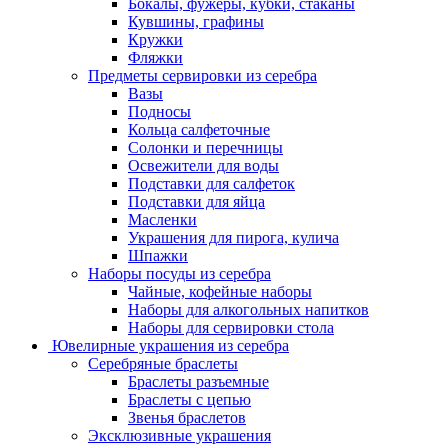
Бокалы, фужеры, кубки, стаканы
Кувшины, графины
Кружки
Фляжки
Предметы сервировки из серебра
Вазы
Подносы
Кольца салфеточные
Солонки и перечницы
Освежители для воды
Подставки для салфеток
Подставки для яйца
Масленки
Украшения для пирога, кулича
Шпажки
Наборы посуды из серебра
Чайные, кофейные наборы
Наборы для алкогольных напитков
Наборы для сервировки стола
Ювелирные украшения из серебра
Серебряные браслеты
Браслеты разъемные
Браслеты с цепью
Звенья браслетов
Эксклюзивные украшения