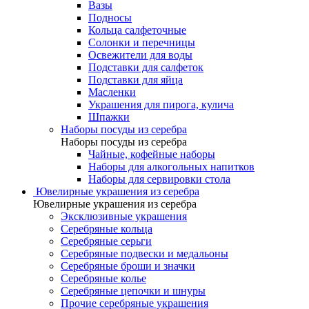
Вазы
Подносы
Кольца салфеточные
Солонки и перечницы
Освежители для воды
Подставки для салфеток
Подставки для яйца
Масленки
Украшения для пирога, кулича
Шпажки
Наборы посуды из серебра
Наборы посуды из серебра
Чайные, кофейные наборы
Наборы для алкогольных напитков
Наборы для сервировки стола
Ювелирные украшения из серебра
Ювелирные украшения из серебра
Эксклюзивные украшения
Серебряные кольца
Серебряные серьги
Серебряные подвески и медальоны
Серебряные броши и значки
Серебряные колье
Серебряные цепочки и шнуры
Прочие серебряные украшения