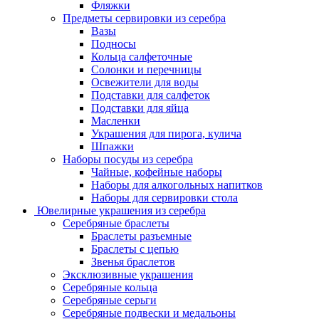
Фляжки
Предметы сервировки из серебра
Вазы
Подносы
Кольца салфеточные
Солонки и перечницы
Освежители для воды
Подставки для салфеток
Подставки для яйца
Масленки
Украшения для пирога, кулича
Шпажки
Наборы посуды из серебра
Чайные, кофейные наборы
Наборы для алкогольных напитков
Наборы для сервировки стола
Ювелирные украшения из серебра
Серебряные браслеты
Браслеты разъемные
Браслеты с цепью
Звенья браслетов
Эксклюзивные украшения
Серебряные кольца
Серебряные серьги
Серебряные подвески и медальоны