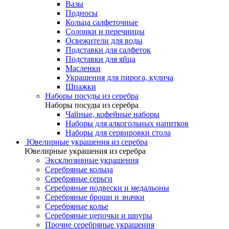
Вазы
Подносы
Кольца салфеточные
Солонки и перечницы
Освежители для воды
Подставки для салфеток
Подставки для яйца
Масленки
Украшения для пирога, кулича
Шпажки
Наборы посуды из серебра
Наборы посуды из серебра
Чайные, кофейные наборы
Наборы для алкогольных напитков
Наборы для сервировки стола
Ювелирные украшения из серебра
Ювелирные украшения из серебра
Эксклюзивные украшения
Серебряные кольца
Серебряные серьги
Серебряные подвески и медальоны
Серебряные броши и значки
Серебряные колье
Серебряные цепочки и шнуры
Прочие серебряные украшения