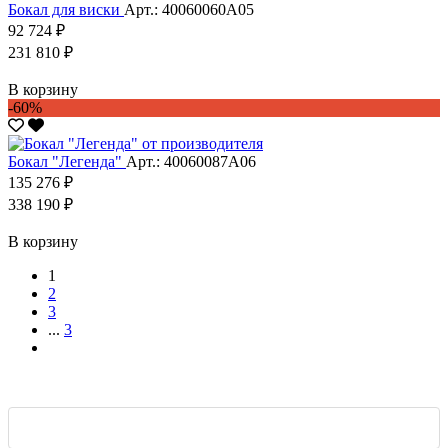
Бокал для виски
Арт.: 40060060А05
92 724 ₽
231 810 ₽
В корзину
-60%
Бокал "Легенда"
Арт.: 40060087А06
135 276 ₽
338 190 ₽
В корзину
1
2
3
...
3