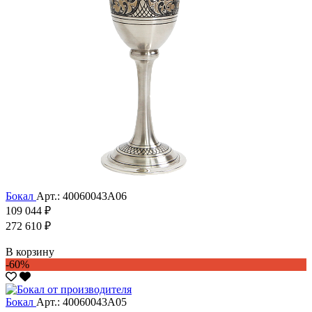
Бокал
Арт.: 40060043А06
109 044 ₽
272 610 ₽
В корзину
-60%
Бокал
Арт.: 40060043А05