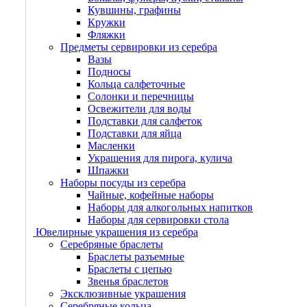
Кувшины, графины
Кружки
Фляжки
Предметы сервировки из серебра
Вазы
Подносы
Кольца салфеточные
Солонки и перечницы
Освежители для воды
Подставки для салфеток
Подставки для яйца
Масленки
Украшения для пирога, кулича
Шпажки
Наборы посуды из серебра
Чайные, кофейные наборы
Наборы для алкогольных напитков
Наборы для сервировки стола
Ювелирные украшения из серебра
Серебряные браслеты
Браслеты разъемные
Браслеты с цепью
Звенья браслетов
Эксклюзивные украшения
Серебряные кольца