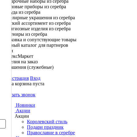
Подарочные наборы из серебра
Столовые приборы из серебра
Посуда из серебра
Ювелирные украшения из серебра
Детский ассортимент из серебра
Религиозные изделия из серебра
Сувениры из серебра
Упаковка и сопутствующие товары
Полный каталог для партнеров
Озон
ЯндексМаркет
Изделия на заказ
Украшения (служебные)
Регистрация
Вход
Ваша корзина пуста
0
Заказать звонок
Новинки
Акции
Акции
Королевский стиль
Подари праздник
Православие в серебре