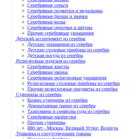
Серебряные серьги
Серебряные подвески и медальоны
Серебряные броши и значки
Серебряные колье
Серебряные цепочки и шнуры
Прочие серебряные украшения
Детский ассортимент из серебра
Детские украшения из серебра
Детские столовые приборы из серебра
Детская посуда из серебра
Религиозные изделия из серебра
Серебряные кресты
Серебряные иконы
Серебряные религиозные украшения
Религиозные столовые приборы из серебра
Прочие религиозные предметы из серебра
Сувениры из серебра
Бизнес-сувениры из серебра
Декоративные панно из серебра
Талисманы и символы года из серебра
Серебряные напёрстки
Прочие сувениры
880 лет - Москва, Великий Устюг, Вологда
Упаковка и сопутствующие товары