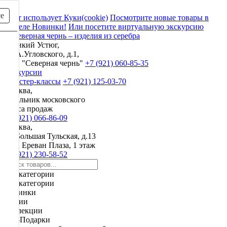
се
Сайт использует Куки(cookie)
Посмотрите новые товары в
разделе Новинки!
Или посетите виртуальную экскурсию
Великий Устюг,
ул. А.Угловского, д.1,
ЗАО "Северная чернь"
+7 (921) 060-85-35
Экскурсии
и мастер-классы
+7 (921) 125-03-70
Москва,
начальник московского
офиса продаж
+7 (921) 066-86-09
Москва,
ул. Большая Тульская, д.13
ТРЦ Ереван Плаза, 1 этаж
+7 (921) 230-58-52
Все категории
Все категории
Новинки
Акции
Коллекции
VIP-Подарки