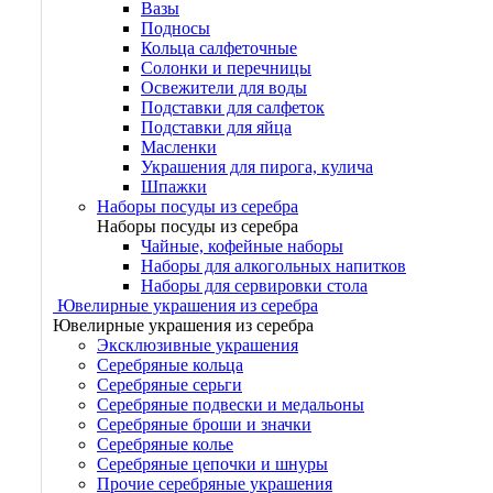
Вазы
Подносы
Кольца салфеточные
Солонки и перечницы
Освежители для воды
Подставки для салфеток
Подставки для яйца
Масленки
Украшения для пирога, кулича
Шпажки
Наборы посуды из серебра
Наборы посуды из серебра
Чайные, кофейные наборы
Наборы для алкогольных напитков
Наборы для сервировки стола
Ювелирные украшения из серебра
Ювелирные украшения из серебра
Эксклюзивные украшения
Серебряные кольца
Серебряные серьги
Серебряные подвески и медальоны
Серебряные броши и значки
Серебряные колье
Серебряные цепочки и шнуры
Прочие серебряные украшения