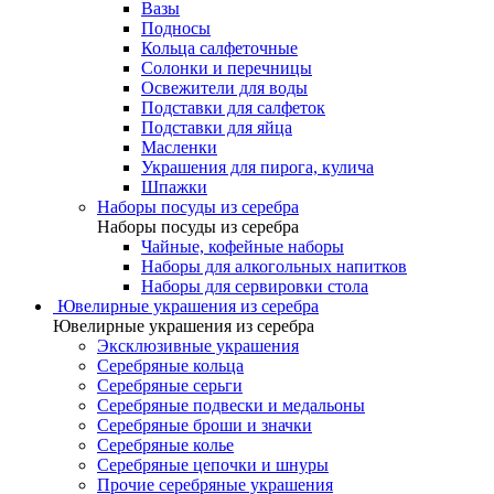
Вазы
Подносы
Кольца салфеточные
Солонки и перечницы
Освежители для воды
Подставки для салфеток
Подставки для яйца
Масленки
Украшения для пирога, кулича
Шпажки
Наборы посуды из серебра
Наборы посуды из серебра
Чайные, кофейные наборы
Наборы для алкогольных напитков
Наборы для сервировки стола
Ювелирные украшения из серебра
Ювелирные украшения из серебра
Эксклюзивные украшения
Серебряные кольца
Серебряные серьги
Серебряные подвески и медальоны
Серебряные броши и значки
Серебряные колье
Серебряные цепочки и шнуры
Прочие серебряные украшения