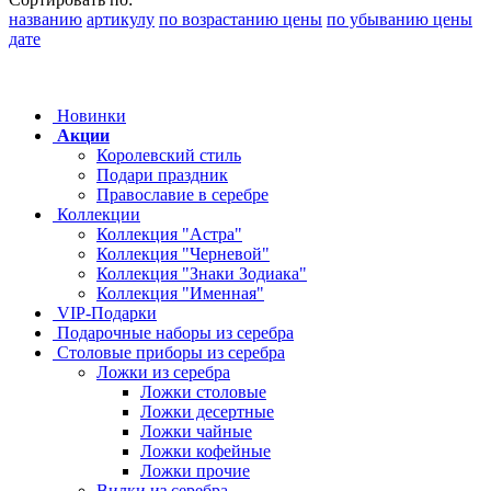
названию
артикулу
по возрастанию цены
по убыванию цены
дате
Новинки
Акции
Королевский стиль
Подари праздник
Православие в серебре
Коллекции
Коллекция "Астра"
Коллекция "Черневой"
Коллекция "Знаки Зодиака"
Коллекция "Именная"
VIP-Подарки
Подарочные наборы из серебра
Столовые приборы из серебра
Ложки из серебра
Ложки столовые
Ложки десертные
Ложки чайные
Ложки кофейные
Ложки прочие
Вилки из серебра