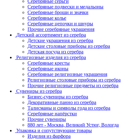
Серебряные серьги
Серебряные подвески и медальоны
Серебряные броши и значки
Серебряные колье
Серебряные цепочки и шнуры
Прочие серебряные украшения
Детский ассортимент из серебра
Детские украшения из серебра
Детские столовые приборы из серебра
Детская посуда из серебра
Религиозные изделия из серебра
Серебряные кресты
Серебряные иконы
Серебряные религиозные украшения
Религиозные столовые приборы из серебра
Прочие религиозные предметы из серебра
Сувениры из серебра
Бизнес-сувениры из серебра
Декоративные панно из серебра
Талисманы и символы года из серебра
Серебряные напёрстки
Прочие сувениры
880 лет - Москва, Великий Устюг, Вологда
Упаковка и сопутствующие товары
Изделия из фарфора