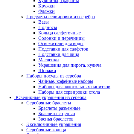
Кувшины, графины
Кружки
Фляжки
Предметы сервировки из серебра
Вазы
Подносы
Кольца салфеточные
Солонки и перечницы
Освежители для воды
Подставки для салфеток
Подставки для яйца
Масленки
Украшения для пирога, кулича
Шпажки
Наборы посуды из серебра
Чайные, кофейные наборы
Наборы для алкогольных напитков
Наборы для сервировки стола
Ювелирные украшения из серебра
Серебряные браслеты
Браслеты разъемные
Браслеты с цепью
Звенья браслетов
Эксклюзивные украшения
Серебряные кольца