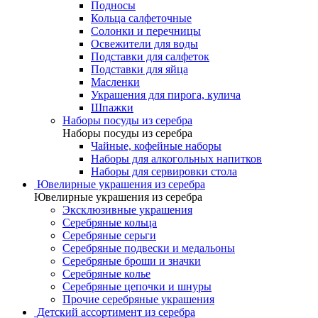
Подносы
Кольца салфеточные
Солонки и перечницы
Освежители для воды
Подставки для салфеток
Подставки для яйца
Масленки
Украшения для пирога, кулича
Шпажки
Наборы посуды из серебра
Наборы посуды из серебра
Чайные, кофейные наборы
Наборы для алкогольных напитков
Наборы для сервировки стола
Ювелирные украшения из серебра
Ювелирные украшения из серебра
Эксклюзивные украшения
Серебряные кольца
Серебряные серьги
Серебряные подвески и медальоны
Серебряные броши и значки
Серебряные колье
Серебряные цепочки и шнуры
Прочие серебряные украшения
Детский ассортимент из серебра