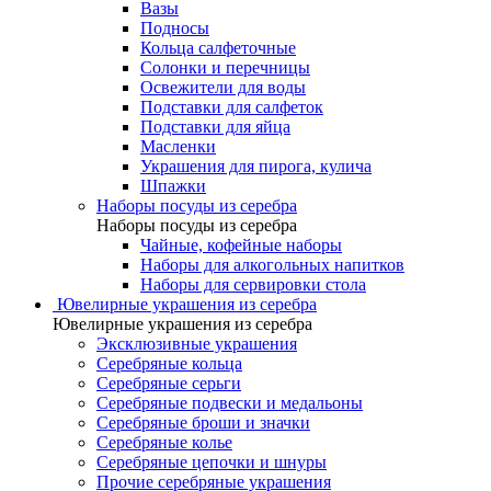
Вазы
Подносы
Кольца салфеточные
Солонки и перечницы
Освежители для воды
Подставки для салфеток
Подставки для яйца
Масленки
Украшения для пирога, кулича
Шпажки
Наборы посуды из серебра
Наборы посуды из серебра
Чайные, кофейные наборы
Наборы для алкогольных напитков
Наборы для сервировки стола
Ювелирные украшения из серебра
Ювелирные украшения из серебра
Эксклюзивные украшения
Серебряные кольца
Серебряные серьги
Серебряные подвески и медальоны
Серебряные броши и значки
Серебряные колье
Серебряные цепочки и шнуры
Прочие серебряные украшения