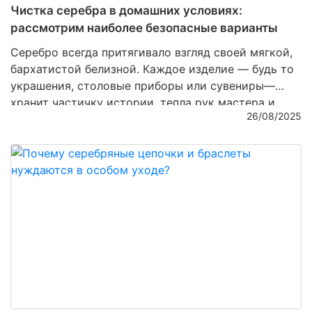
Чистка серебра в домашних условиях:
рассмотрим наиболее безопасные варианты
Серебро всегда притягивало взгляд своей мягкой,
бархатистой белизной. Каждое изделие — будь то
украшения, столовые приборы или сувениры—
хранит частичку истории, тепла рук мастера и
26/08/2025
неповторимого блеска. Но со временем даже
самое качественное серебро тускнеет,
покрывается налетом и теряет былую роскошь. И
здесь на помощь приходит заботливая чистка,
которую можно проводить дома. Важно лишь
выбирать безопасные методы, чтобы не повредить
хрупкую поверхность и сохранить ценность
изделия.