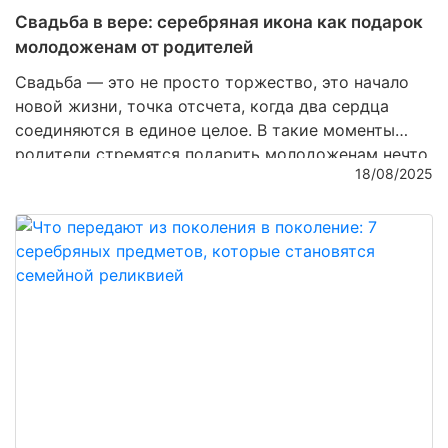
Свадьба в вере: серебряная икона как подарок
молодоженам от родителей
Свадьба — это не просто торжество, это начало
новой жизни, точка отсчета, когда два сердца
соединяются в единое целое. В такие моменты
родители стремятся подарить молодоженам нечто
18/08/2025
особенное, что будет хранить духовную связь,
семейные традиции и благословение. Среди
множества подарков особенно ценятся
серебряные
иконы
— изделия, которые объединяют духовность
и мастерство ювелиров, превращая металл в
настоящее произведение искусства.