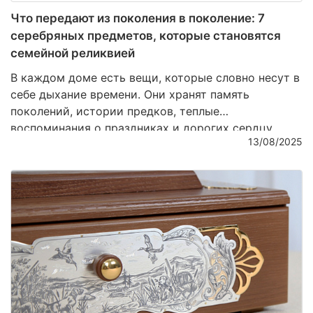
Что передают из поколения в поколение: 7
серебряных предметов, которые становятся
семейной реликвией
В каждом доме есть вещи, которые словно несут в
себе дыхание времени. Они хранят память
поколений, истории предков, теплые
воспоминания о праздниках и дорогих сердцу
13/08/2025
людях. Среди множества материалов именно
серебро чаще всего становится символом
утонченности и долговечности. Его благородный
блеск не тускнеет, а напротив – с годами
приобретает особую глубину и шарм. Сегодня мы
расскажем о семи серебряных предметах, которые
из простой вещи превращаются в настоящую
семейную реликвию.