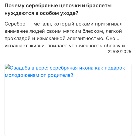
Почему серебряные цепочки и браслеты
нуждаются в особом уходе?
Серебро — металл, который веками притягивал
внимание людей своим мягким блеском, легкой
прохладой и изысканной элегантностью. Оно
украшает жизни, придает утонченность образу и
22/08/2025
несет в себе особую энергетику, словно капля
лунного света, застывшая в виде ювелирного
изделия. Однако серебряные изделия требуют
заботы и внимания, чтобы их сияние не тускнело, а
блеск не терялся со временем. В этой статье мы
расскажем, почему серебряные цепочки и
браслеты нуждаются в особом уходе и как
сохранить их первозданную красоту.