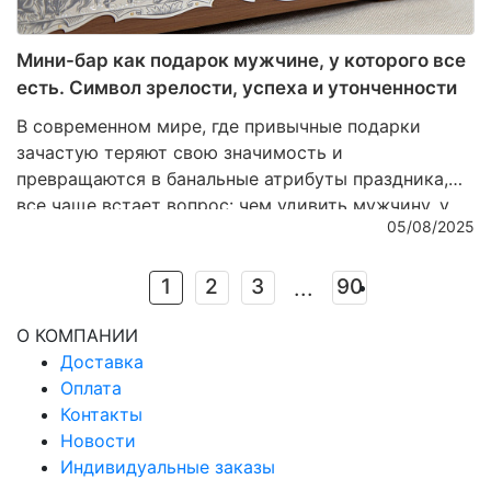
Мини-бар как подарок мужчине, у которого все
есть. Символ зрелости, успеха и утонченности
В современном мире, где привычные подарки
зачастую теряют свою значимость и
превращаются в банальные атрибуты праздника,
все чаще встает вопрос: чем удивить мужчину, у
05/08/2025
которого, кажется, уже есть абсолютно все? Ответ
кроется не в практичности и не в сиюминутной
выгоде, а в эстетике и глубинном символизме.
1
2
3
90
...
Настоящий подарок – это не вещь, которую можно
О КОМПАНИИ
использовать ежедневно без особого внимания, а
Доставка
предмет, который станет выражением уважения,
Оплата
признания и тонкого вкуса. Именно поэтому мини-
Контакты
бар из благородных материалов — это больше, чем
Новости
подарок. Это знак зрелости, успеха и внутреннего
Индивидуальные заказы
достоинства.