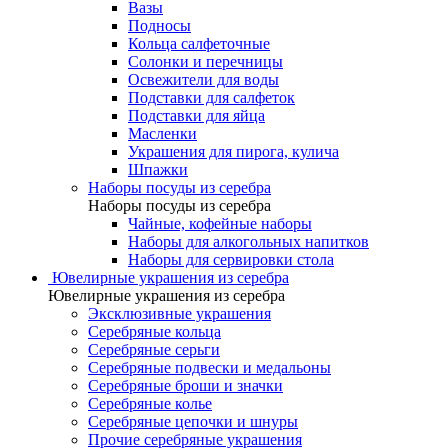
Вазы
Подносы
Кольца салфеточные
Солонки и перечницы
Освежители для воды
Подставки для салфеток
Подставки для яйца
Масленки
Украшения для пирога, кулича
Шпажки
Наборы посуды из серебра
Наборы посуды из серебра
Чайные, кофейные наборы
Наборы для алкогольных напитков
Наборы для сервировки стола
Ювелирные украшения из серебра
Ювелирные украшения из серебра
Эксклюзивные украшения
Серебряные кольца
Серебряные серьги
Серебряные подвески и медальоны
Серебряные броши и значки
Серебряные колье
Серебряные цепочки и шнуры
Прочие серебряные украшения