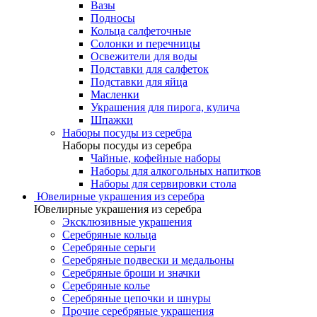
Вазы
Подносы
Кольца салфеточные
Солонки и перечницы
Освежители для воды
Подставки для салфеток
Подставки для яйца
Масленки
Украшения для пирога, кулича
Шпажки
Наборы посуды из серебра
Наборы посуды из серебра
Чайные, кофейные наборы
Наборы для алкогольных напитков
Наборы для сервировки стола
Ювелирные украшения из серебра
Ювелирные украшения из серебра
Эксклюзивные украшения
Серебряные кольца
Серебряные серьги
Серебряные подвески и медальоны
Серебряные броши и значки
Серебряные колье
Серебряные цепочки и шнуры
Прочие серебряные украшения