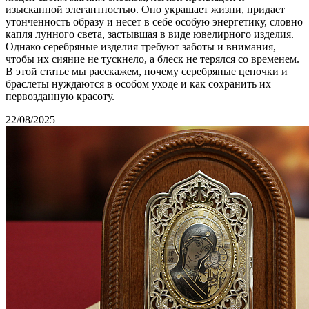
изысканной элегантностью. Оно украшает жизни, придает
утонченность образу и несет в себе особую энергетику, словно
капля лунного света, застывшая в виде ювелирного изделия.
Однако серебряные изделия требуют заботы и внимания,
чтобы их сияние не тускнело, а блеск не терялся со временем.
В этой статье мы расскажем, почему серебряные цепочки и
браслеты нуждаются в особом уходе и как сохранить их
первозданную красоту.
22/08/2025