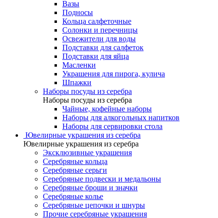
Вазы
Подносы
Кольца салфеточные
Солонки и перечницы
Освежители для воды
Подставки для салфеток
Подставки для яйца
Масленки
Украшения для пирога, кулича
Шпажки
Наборы посуды из серебра
Наборы посуды из серебра
Чайные, кофейные наборы
Наборы для алкогольных напитков
Наборы для сервировки стола
Ювелирные украшения из серебра
Ювелирные украшения из серебра
Эксклюзивные украшения
Серебряные кольца
Серебряные серьги
Серебряные подвески и медальоны
Серебряные броши и значки
Серебряные колье
Серебряные цепочки и шнуры
Прочие серебряные украшения