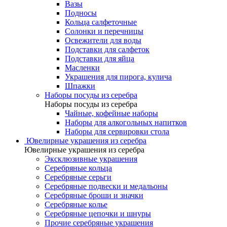
Вазы
Подносы
Кольца салфеточные
Солонки и перечницы
Освежители для воды
Подставки для салфеток
Подставки для яйца
Масленки
Украшения для пирога, кулича
Шпажки
Наборы посуды из серебра
Наборы посуды из серебра
Чайные, кофейные наборы
Наборы для алкогольных напитков
Наборы для сервировки стола
Ювелирные украшения из серебра
Ювелирные украшения из серебра
Эксклюзивные украшения
Серебряные кольца
Серебряные серьги
Серебряные подвески и медальоны
Серебряные броши и значки
Серебряные колье
Серебряные цепочки и шнуры
Прочие серебряные украшения