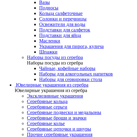
Вазы
Подносы
Кольца салфеточные
Солонки и перечницы
Освежители для воды
Подставки для салфеток
Подставки для яйца
Масленки
Украшения для пирога, кулича
Шпажки
Наборы посуды из серебра
Наборы посуды из серебра
Чайные, кофейные наборы
Наборы для алкогольных напитков
Наборы для сервировки стола
Ювелирные украшения из серебра
Ювелирные украшения из серебра
Эксклюзивные украшения
Серебряные кольца
Серебряные серьги
Серебряные подвески и медальоны
Серебряные броши и значки
Серебряные колье
Серебряные цепочки и шнуры
Прочие серебряные украшения