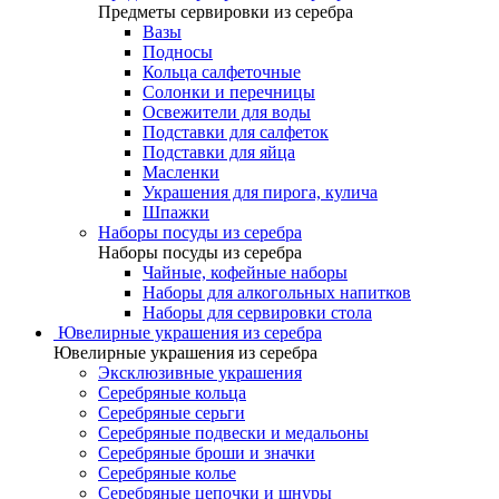
Предметы сервировки из серебра
Вазы
Подносы
Кольца салфеточные
Солонки и перечницы
Освежители для воды
Подставки для салфеток
Подставки для яйца
Масленки
Украшения для пирога, кулича
Шпажки
Наборы посуды из серебра
Наборы посуды из серебра
Чайные, кофейные наборы
Наборы для алкогольных напитков
Наборы для сервировки стола
Ювелирные украшения из серебра
Ювелирные украшения из серебра
Эксклюзивные украшения
Серебряные кольца
Серебряные серьги
Серебряные подвески и медальоны
Серебряные броши и значки
Серебряные колье
Серебряные цепочки и шнуры