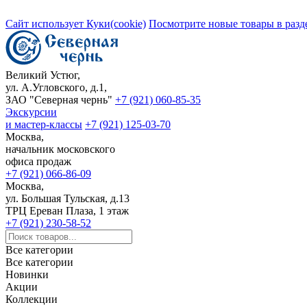
Сайт использует Куки(cookie)
Посмотрите новые товары в разд
Великий Устюг,
ул. А.Угловского, д.1,
ЗАО "Северная чернь"
+7 (921) 060-85-35
Экскурсии
и мастер-классы
+7 (921) 125-03-70
Москва,
начальник московского
офиса продаж
+7 (921) 066-86-09
Москва,
ул. Большая Тульская, д.13
ТРЦ Ереван Плаза, 1 этаж
+7 (921) 230-58-52
Все категории
Все категории
Новинки
Акции
Коллекции