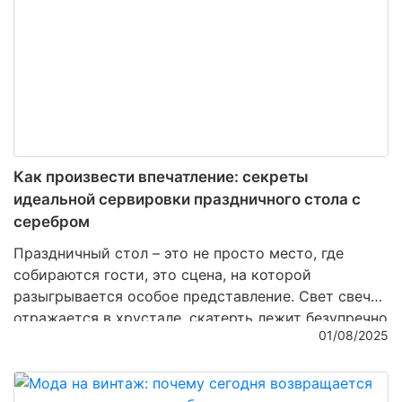
Как произвести впечатление: секреты
идеальной сервировки праздничного стола с
серебром
Праздничный стол – это не просто место, где
собираются гости, это сцена, на которой
разыгрывается особое представление. Свет свечей
отражается в хрустале, скатерть лежит безупречно
01/08/2025
ровно, блюда источают изысканные ароматы… И
главным акцентом становится серебро – та самая
деталь, которая превращает обычное застолье в