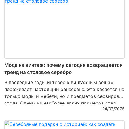
событие, достойное особой памяти.
Мода на винтаж: почему сегодня возвращается
тренд на столовое серебро
В последние годы интерес к винтажным вещам
переживает настоящий ренессанс. Это касается не
только моды и мебели, но и предметов сервировки
стола. Одним из наиболее ярких примеров стал
24/07/2025
стремительно возвращающийся в тренды интерес
к столовому серебру. То, что еще недавно
пылилось в сервантах бабушек, теперь ценится как