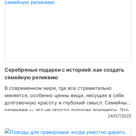
эстетический и культурный феномен. Откуда
растут корни этого тренда и почему сегодня
столовое серебро
вновь становится желанным?
Серебряные подарки с историей: как создать
семейную реликвию
В современном мире, где все стремительно
меняется, особенно ценны вещи, несущие в себе
долговечную красоту и глубокий смысл. Семейные
реликвии — это не просто дорогие предметы. Это
24/07/2025
память, передающаяся из поколения в поколение.
Одним из лучших способов создания такой
реликвии является серебро. Этот металл — не