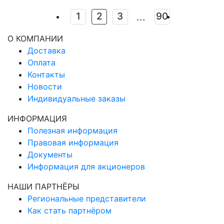
хочется, чтобы сюрприз стал не просто знаком
внимания, а отражением теплого отношения,
1
2
3
90
...
нежности и признательности. Ведь для родных не
О КОМПАНИИ
важна цена, им важны чувства. Серебро – один из
Доставка
тех редких материалов, который способен
Оплата
передать эти эмоции. Оно говорит без слов.
Контакты
Новости
Индивидуальные заказы
ИНФОРМАЦИЯ
Полезная информация
Правовая информация
Документы
Информация для акционеров
НАШИ ПАРТНЁРЫ
Региональные представители
Как стать партнёром