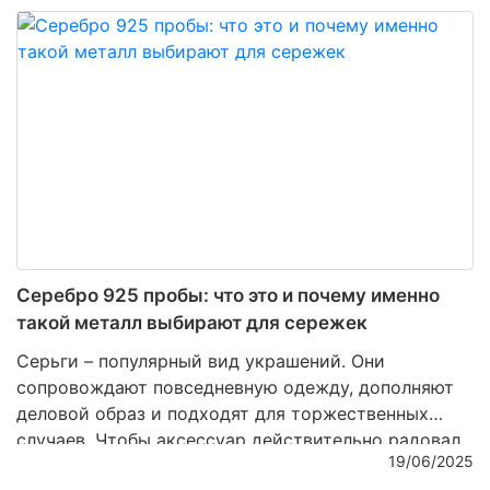
виде
серебряного наперстка
. Предмет, казалось
бы, не самый очевидный для свадебного контекста,
однако за ним скрывается история, значение и
удивительно трогательная символика, понятная без
слов.
Серебро 925 пробы: что это и почему именно
такой металл выбирают для сережек
Серьги – популярный вид украшений. Они
сопровождают повседневную одежду, дополняют
деловой образ и подходят для торжественных
случаев. Чтобы аксессуар действительно радовал,
19/06/2025
важно учитывать не только форму и стиль, но и