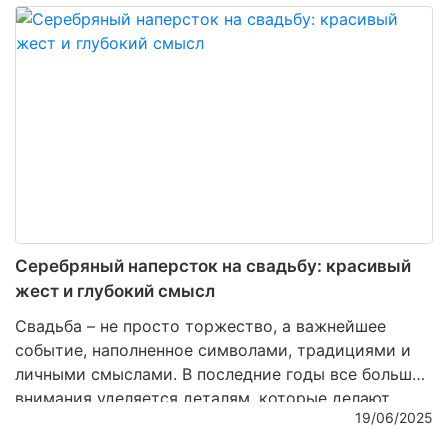
внимание своим сотрудникам и партнерам. Один
из утонченных способов это сделать — подарить
предметы столового серебра с выгравированным
логотипом компании
. Это не только проявление
вкуса, но и инструмент укрепления корпоративной
культуры и деловых связей.
Серебряный наперсток на свадьбу: красивый
жест и глубокий смысл
Свадьба – не просто торжество, а важнейшее
событие, наполненное символами, традициями и
личными смыслами. В последние годы все больше
внимания уделяется деталям, которые делают
19/06/2025
праздник по-настоящему особенным, теплым и
душевным. Один из таких нюансов – подарок в