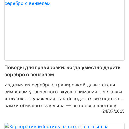
только эстетически привлекателен, но и обладает
удивительным свойством сохранять дух времени и
превращаться в символ семейной
преемственности.
Поводы для гравировки: когда уместно дарить
серебро с вензелем
Изделия из серебра с гравировкой давно стали
символом утонченного вкуса, внимания к деталям
и глубокого уважения. Такой подарок выходит за
рамки обычного сувенира — он превращается в
24/07/2025
вещь с историей, памятный артефакт, несущий
личный смысл. Особенно ценятся
изделия с
вензелем
— изысканным узором из инициалов,