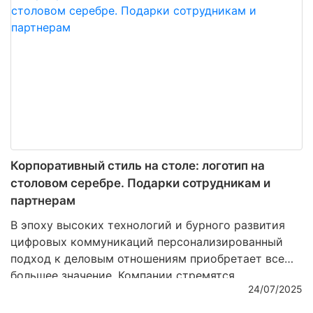
подчеркивающим индивидуальность получателя.
Ниже рассмотрим, по каким поводам дарить
серебряные изделия с гравировкой уместно и
даже желательно.
Корпоративный стиль на столе: логотип на
столовом серебре. Подарки сотрудникам и
партнерам
В эпоху высоких технологий и бурного развития
цифровых коммуникаций персонализированный
подход к деловым отношениям приобретает все
большее значение. Компании стремятся
24/07/2025
подчеркнуть свою индивидуальность, выделиться
на фоне конкурентов и одновременно выразить