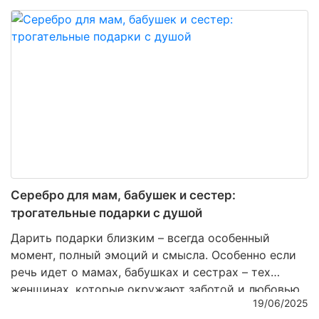
материал. Среди множества вариантов особенно
часто встречается отметка
925 пробы
. Эта цифра
на клейме не случайна – она многое говорит о
составе сплава и его свойствах. Более того, она
стала своеобразным символом качества и доверия
среди покупателей.
Серебро для мам, бабушек и сестер:
трогательные подарки с душой
Дарить подарки близким – всегда особенный
момент, полный эмоций и смысла. Особенно если
речь идет о мамах, бабушках и сестрах – тех
женщинах, которые окружают заботой и любовью,
19/06/2025
поддерживают и вдохновляют. В такие моменты