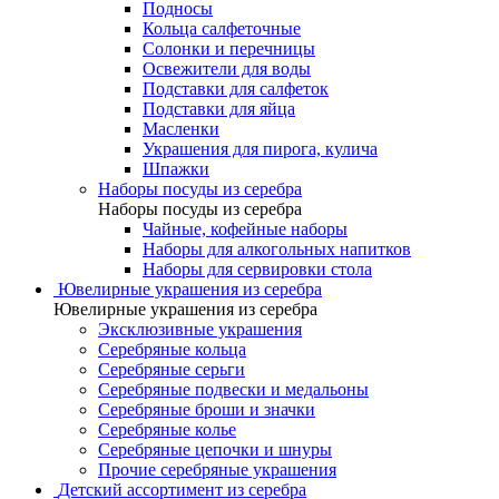
Подносы
Кольца салфеточные
Солонки и перечницы
Освежители для воды
Подставки для салфеток
Подставки для яйца
Масленки
Украшения для пирога, кулича
Шпажки
Наборы посуды из серебра
Наборы посуды из серебра
Чайные, кофейные наборы
Наборы для алкогольных напитков
Наборы для сервировки стола
Ювелирные украшения из серебра
Ювелирные украшения из серебра
Эксклюзивные украшения
Серебряные кольца
Серебряные серьги
Серебряные подвески и медальоны
Серебряные броши и значки
Серебряные колье
Серебряные цепочки и шнуры
Прочие серебряные украшения
Детский ассортимент из серебра