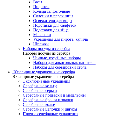
Вазы
Подносы
Кольца салфеточные
Солонки и перечницы
Освежители для воды
Подставки для салфеток
Подставки для яйца
Масленки
Украшения для пирога, кулича
Шпажки
Наборы посуды из серебра
Наборы посуды из серебра
Чайные, кофейные наборы
Наборы для алкогольных напитков
Наборы для сервировки стола
Ювелирные украшения из серебра
Ювелирные украшения из серебра
Эксклюзивные украшения
Серебряные кольца
Серебряные серьги
Серебряные подвески и медальоны
Серебряные броши и значки
Серебряные колье
Серебряные цепочки и шнуры
Прочие серебряные украшения