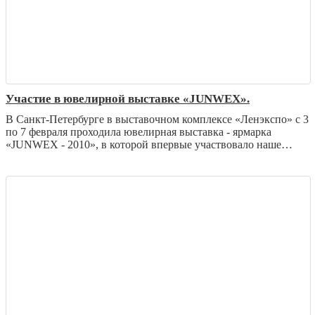
Участие в ювелирной выставке «JUNWEX».
В Санкт-Петербурге в выставочном комплексе «Ленэкспо» с 3
по 7 февраля проходила ювелирная выставка - ярмарка
«JUNWEX - 2010», в которой впервые участвовало наше
предприятие. Решено, что в феврале следующего года
«Северная чернь» также будет участником аналогичной
выставки.