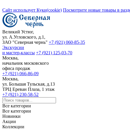
Сайт использует Куки(cookie)
Посмотрите новые товары в разд
Великий Устюг,
ул. А.Угловского, д.1,
ЗАО "Северная чернь"
+7 (921) 060-85-35
Экскурсии
и мастер-классы
+7 (921) 125-03-70
Москва,
начальник московского
офиса продаж
+7 (921) 066-86-09
Москва,
ул. Большая Тульская, д.13
ТРЦ Ереван Плаза, 1 этаж
+7 (921) 230-58-52
Все категории
Все категории
Новинки
Акции
Коллекции