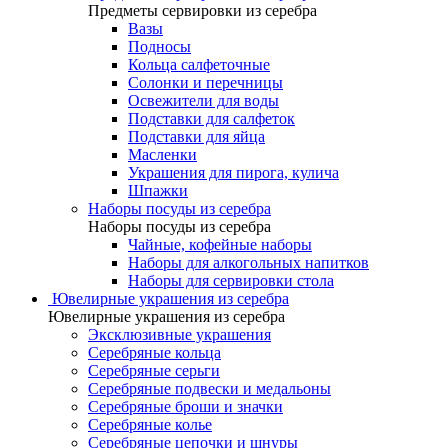
Предметы сервировки из серебра
Вазы
Подносы
Кольца салфеточные
Солонки и перечницы
Освежители для воды
Подставки для салфеток
Подставки для яйца
Масленки
Украшения для пирога, кулича
Шпажки
Наборы посуды из серебра
Наборы посуды из серебра
Чайные, кофейные наборы
Наборы для алкогольных напитков
Наборы для сервировки стола
Ювелирные украшения из серебра
Ювелирные украшения из серебра
Эксклюзивные украшения
Серебряные кольца
Серебряные серьги
Серебряные подвески и медальоны
Серебряные броши и значки
Серебряные колье
Серебряные цепочки и шнуры