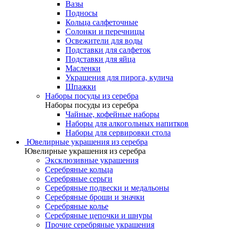
Вазы
Подносы
Кольца салфеточные
Солонки и перечницы
Освежители для воды
Подставки для салфеток
Подставки для яйца
Масленки
Украшения для пирога, кулича
Шпажки
Наборы посуды из серебра
Наборы посуды из серебра
Чайные, кофейные наборы
Наборы для алкогольных напитков
Наборы для сервировки стола
Ювелирные украшения из серебра
Ювелирные украшения из серебра
Эксклюзивные украшения
Серебряные кольца
Серебряные серьги
Серебряные подвески и медальоны
Серебряные броши и значки
Серебряные колье
Серебряные цепочки и шнуры
Прочие серебряные украшения