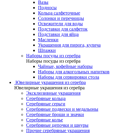
Вазы
Подносы
Кольца салфеточные
Солонки и перечницы
Освежители для воды
Подставки для салфеток
Подставки для яйца
Масленки
Украшения для пирога, кулича
Шпажки
Наборы посуды из серебра
Наборы посуды из серебра
Чайные, кофейные наборы
Наборы для алкогольных напитков
Наборы для сервировки стола
Ювелирные украшения из серебра
Ювелирные украшения из серебра
Эксклюзивные украшения
Серебряные кольца
Серебряные серьги
Серебряные подвески и медальоны
Серебряные броши и значки
Серебряные колье
Серебряные цепочки и шнуры
Прочие серебряные украшения