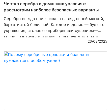
Чистка серебра в домашних условиях:
рассмотрим наиболее безопасные варианты
Серебро всегда притягивало взгляд своей мягкой,
бархатистой белизной. Каждое изделие — будь то
украшения, столовые приборы или сувениры—
хранит частичку истории, тепла рук мастера и
26/08/2025
неповторимого блеска. Но со временем даже
самое качественное серебро тускнеет,
покрывается налетом и теряет былую роскошь. И
здесь на помощь приходит заботливая чистка,
которую можно проводить дома. Важно лишь
выбирать безопасные методы, чтобы не повредить
хрупкую поверхность и сохранить ценность
изделия.