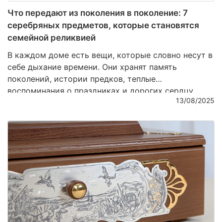
Что передают из поколения в поколение: 7
серебряных предметов, которые становятся
семейной реликвией
В каждом доме есть вещи, которые словно несут в
себе дыхание времени. Они хранят память
поколений, истории предков, теплые
воспоминания о праздниках и дорогих сердцу
13/08/2025
людях. Среди множества материалов именно
серебро чаще всего становится символом
утонченности и долговечности. Его благородный
блеск не тускнеет, а напротив – с годами
приобретает особую глубину и шарм. Сегодня мы
расскажем о семи серебряных предметах, которые
из простой вещи превращаются в настоящую
семейную реликвию.