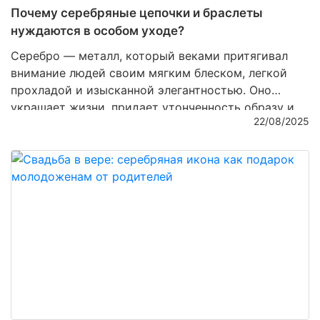
Почему серебряные цепочки и браслеты
нуждаются в особом уходе?
Серебро — металл, который веками притягивал
внимание людей своим мягким блеском, легкой
прохладой и изысканной элегантностью. Оно
украшает жизни, придает утонченность образу и
22/08/2025
несет в себе особую энергетику, словно капля
лунного света, застывшая в виде ювелирного
изделия. Однако серебряные изделия требуют
заботы и внимания, чтобы их сияние не тускнело, а
блеск не терялся со временем. В этой статье мы
расскажем, почему серебряные цепочки и
браслеты нуждаются в особом уходе и как
сохранить их первозданную красоту.