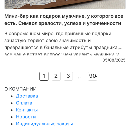
Мини-бар как подарок мужчине, у которого все
есть. Символ зрелости, успеха и утонченности
В современном мире, где привычные подарки
зачастую теряют свою значимость и
превращаются в банальные атрибуты праздника,
все чаще встает вопрос: чем удивить мужчину, у
05/08/2025
которого, кажется, уже есть абсолютно все? Ответ
кроется не в практичности и не в сиюминутной
выгоде, а в эстетике и глубинном символизме.
1
2
3
90
...
Настоящий подарок – это не вещь, которую можно
О КОМПАНИИ
использовать ежедневно без особого внимания, а
Доставка
предмет, который станет выражением уважения,
Оплата
признания и тонкого вкуса. Именно поэтому мини-
Контакты
бар из благородных материалов — это больше, чем
Новости
подарок. Это знак зрелости, успеха и внутреннего
Индивидуальные заказы
достоинства.