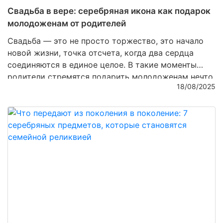
Свадьба в вере: серебряная икона как подарок
молодоженам от родителей
Свадьба — это не просто торжество, это начало
новой жизни, точка отсчета, когда два сердца
соединяются в единое целое. В такие моменты
родители стремятся подарить молодоженам нечто
18/08/2025
особенное, что будет хранить духовную связь,
семейные традиции и благословение. Среди
множества подарков особенно ценятся
серебряные
иконы
— изделия, которые объединяют духовность
и мастерство ювелиров, превращая металл в
настоящее произведение искусства.