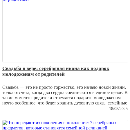
браслеты нуждаются в особом уходе и как сохранить их
первозданную красоту.
Свадьба в вере: серебряная икона как подарок
молодоженам от родителей
Свадьба — это не просто торжество, это начало новой жизни,
точка отсчета, когда два сердца соединяются в единое целое. В
такие моменты родители стремятся подарить молодоженам
нечто особенное, что будет хранить духовную связь, семейные
традиции и благословение. Среди множества подарков
18/08/2025
особенно ценятся
серебряные иконы
— изделия, которые
объединяют духовность и мастерство ювелиров, превращая
металл в настоящее произведение искусства.