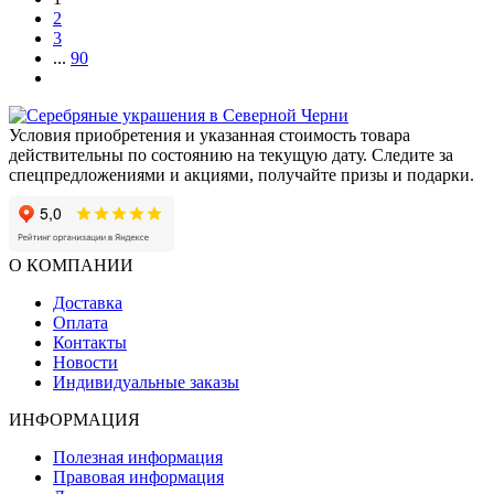
признания и тонкого вкуса. Именно поэтому мини-бар из
2
благородных материалов — это больше, чем подарок. Это
3
знак зрелости, успеха и внутреннего достоинства.
...
90
Условия приобретения и указанная стоимость товара
действительны по состоянию на текущую дату. Следите за
спецпредложениями и акциями, получайте призы и подарки.
О КОМПАНИИ
Доставка
Оплата
Контакты
Новости
Индивидуальные заказы
ИНФОРМАЦИЯ
Полезная информация
Правовая информация