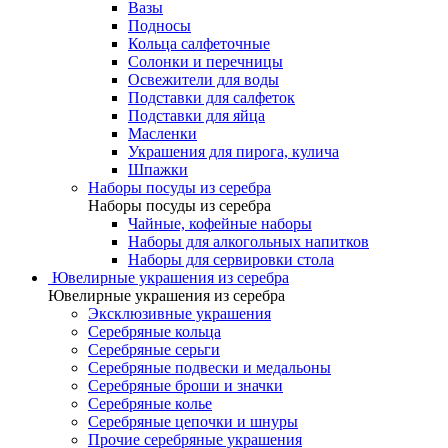
Вазы
Подносы
Кольца салфеточные
Солонки и перечницы
Освежители для воды
Подставки для салфеток
Подставки для яйца
Масленки
Украшения для пирога, кулича
Шпажки
Наборы посуды из серебра
Наборы посуды из серебра
Чайные, кофейные наборы
Наборы для алкогольных напитков
Наборы для сервировки стола
Ювелирные украшения из серебра
Ювелирные украшения из серебра
Эксклюзивные украшения
Серебряные кольца
Серебряные серьги
Серебряные подвески и медальоны
Серебряные броши и значки
Серебряные колье
Серебряные цепочки и шнуры
Прочие серебряные украшения