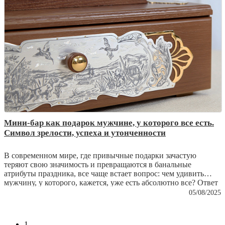
из простой вещи превращаются в настоящую семейную
реликвию.
Мини-бар как подарок мужчине, у которого все есть.
Символ зрелости, успеха и утонченности
В современном мире, где привычные подарки зачастую
теряют свою значимость и превращаются в банальные
атрибуты праздника, все чаще встает вопрос: чем удивить
мужчину, у которого, кажется, уже есть абсолютно все? Ответ
кроется не в практичности и не в сиюминутной выгоде, а в
05/08/2025
эстетике и глубинном символизме. Настоящий подарок – это
не вещь, которую можно использовать ежедневно без особого
внимания, а предмет, который станет выражением уважения,
1