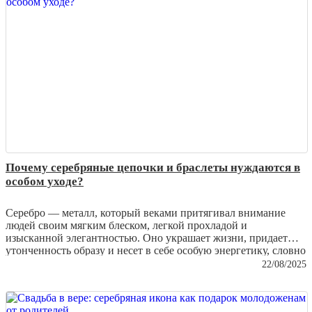
поверхность и сохранить ценность изделия.
Почему серебряные цепочки и браслеты нуждаются в
особом уходе?
Серебро — металл, который веками притягивал внимание
людей своим мягким блеском, легкой прохладой и
изысканной элегантностью. Оно украшает жизни, придает
утонченность образу и несет в себе особую энергетику, словно
капля лунного света, застывшая в виде ювелирного изделия.
22/08/2025
Однако серебряные изделия требуют заботы и внимания,
чтобы их сияние не тускнело, а блеск не терялся со временем.
В этой статье мы расскажем, почему серебряные цепочки и