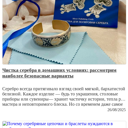
Чистка серебра в домашних условиях: рассмотрим
наиболее безопасные варианты
Серебро всегда притягивало взгляд своей мягкой, бархатистой
белизной. Каждое изделие — будь то украшения, столовые
приборы или сувениры— хранит частичку истории, тепла рук
мастера и неповторимого блеска. Но со временем даже самое
качественное серебро тускнеет, покрывается налетом и теряет
26/08/2025
былую роскошь. И здесь на помощь приходит заботливая
чистка, которую можно проводить дома. Важно лишь
выбирать безопасные методы, чтобы не повредить хрупкую