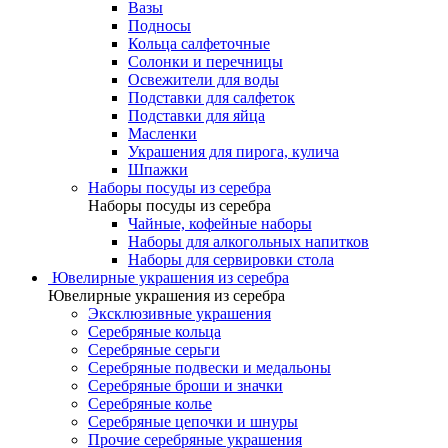
Вазы
Подносы
Кольца салфеточные
Солонки и перечницы
Освежители для воды
Подставки для салфеток
Подставки для яйца
Масленки
Украшения для пирога, кулича
Шпажки
Наборы посуды из серебра
Наборы посуды из серебра
Чайные, кофейные наборы
Наборы для алкогольных напитков
Наборы для сервировки стола
Ювелирные украшения из серебра
Ювелирные украшения из серебра
Эксклюзивные украшения
Серебряные кольца
Серебряные серьги
Серебряные подвески и медальоны
Серебряные броши и значки
Серебряные колье
Серебряные цепочки и шнуры
Прочие серебряные украшения