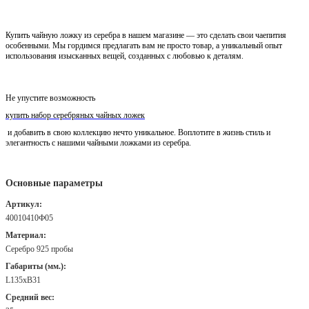
Купить чайную ложку из серебра в нашем магазине — это сделать свои чаепития
особенными. Мы гордимся предлагать вам не просто товар, а уникальный опыт
использования изысканных вещей, созданных с любовью к деталям.
Не упустите возможность
купить набор серебряных чайных ложек
и добавить в свою коллекцию нечто уникальное. Воплотите в жизнь стиль и
элегантность с нашими чайными ложками из серебра.
Основные параметры
Артикул:
40010410Ф05
Материал:
Серебро 925 пробы
Габариты (мм.):
L135хB31
Средний вес: