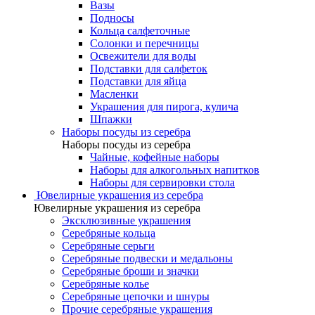
Вазы
Подносы
Кольца салфеточные
Солонки и перечницы
Освежители для воды
Подставки для салфеток
Подставки для яйца
Масленки
Украшения для пирога, кулича
Шпажки
Наборы посуды из серебра
Наборы посуды из серебра
Чайные, кофейные наборы
Наборы для алкогольных напитков
Наборы для сервировки стола
Ювелирные украшения из серебра
Ювелирные украшения из серебра
Эксклюзивные украшения
Серебряные кольца
Серебряные серьги
Серебряные подвески и медальоны
Серебряные броши и значки
Серебряные колье
Серебряные цепочки и шнуры
Прочие серебряные украшения