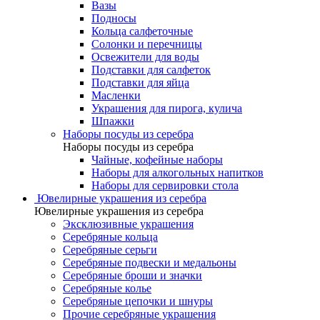
Вазы
Подносы
Кольца салфеточные
Солонки и перечницы
Освежители для воды
Подставки для салфеток
Подставки для яйца
Масленки
Украшения для пирога, кулича
Шпажки
Наборы посуды из серебра
Наборы посуды из серебра
Чайные, кофейные наборы
Наборы для алкогольных напитков
Наборы для сервировки стола
Ювелирные украшения из серебра
Ювелирные украшения из серебра
Эксклюзивные украшения
Серебряные кольца
Серебряные серьги
Серебряные подвески и медальоны
Серебряные броши и значки
Серебряные колье
Серебряные цепочки и шнуры
Прочие серебряные украшения