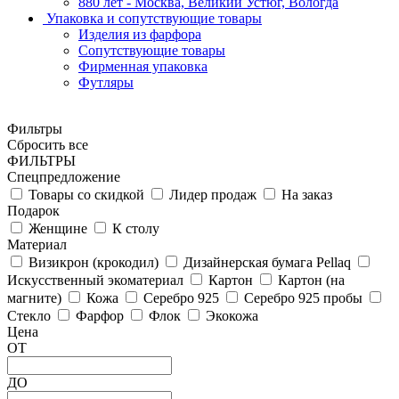
880 лет - Москва, Великий Устюг, Вологда
Упаковка и сопутствующие товары
Изделия из фарфора
Сопутствующие товары
Фирменная упаковка
Футляры
Фильтры
Сбросить все
ФИЛЬТРЫ
Спецпредложение
Товары со скидкой
Лидер продаж
На заказ
Подарок
Женщине
К столу
Материал
Визикрон (крокодил)
Дизайнерская бумага Pellaq
Искусственный экоматериал
Картон
Картон (на
магните)
Кожа
Серебро 925
Серебро 925 пробы
Стекло
Фарфор
Флок
Экокожа
Цена
ОТ
ДО