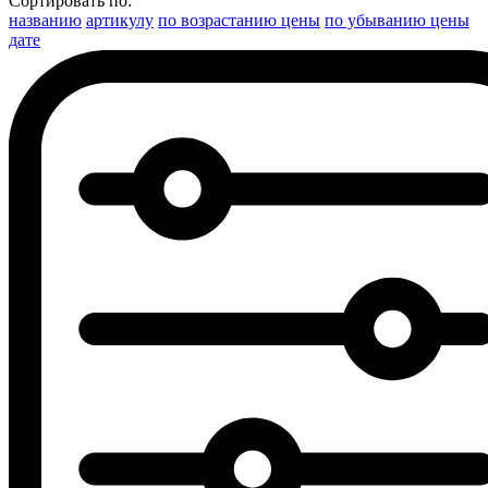
Сортировать по:
названию
артикулу
по возрастанию цены
по убыванию цены
дате