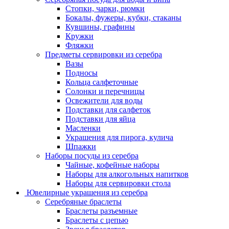
Стопки, чарки, рюмки
Бокалы, фужеры, кубки, стаканы
Кувшины, графины
Кружки
Фляжки
Предметы сервировки из серебра
Вазы
Подносы
Кольца салфеточные
Солонки и перечницы
Освежители для воды
Подставки для салфеток
Подставки для яйца
Масленки
Украшения для пирога, кулича
Шпажки
Наборы посуды из серебра
Чайные, кофейные наборы
Наборы для алкогольных напитков
Наборы для сервировки стола
Ювелирные украшения из серебра
Серебряные браслеты
Браслеты разъемные
Браслеты с цепью