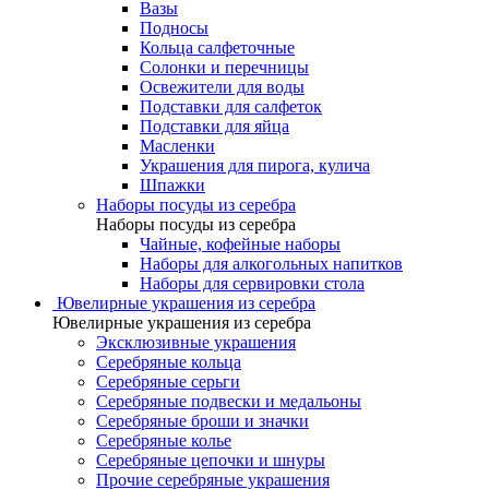
Вазы
Подносы
Кольца салфеточные
Солонки и перечницы
Освежители для воды
Подставки для салфеток
Подставки для яйца
Масленки
Украшения для пирога, кулича
Шпажки
Наборы посуды из серебра
Наборы посуды из серебра
Чайные, кофейные наборы
Наборы для алкогольных напитков
Наборы для сервировки стола
Ювелирные украшения из серебра
Ювелирные украшения из серебра
Эксклюзивные украшения
Серебряные кольца
Серебряные серьги
Серебряные подвески и медальоны
Серебряные броши и значки
Серебряные колье
Серебряные цепочки и шнуры
Прочие серебряные украшения