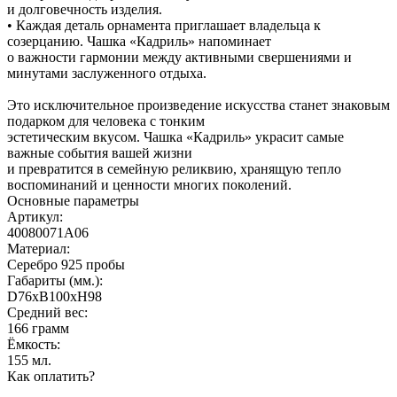
и долговечность изделия.
• Каждая деталь орнамента приглашает владельца к
созерцанию. Чашка «Кадриль» напоминает
о важности гармонии между активными свершениями и
минутами заслуженного отдыха.
Это исключительное произведение искусства станет знаковым
подарком для человека с тонким
эстетическим вкусом. Чашка «Кадриль» украсит самые
важные события вашей жизни
и превратится в семейную реликвию, хранящую тепло
воспоминаний и ценности многих поколений.
Основные параметры
Артикул:
40080071А06
Материал:
Серебро 925 пробы
Габариты (мм.):
D76хB100хH98
Средний вес:
166 грамм
Ёмкость:
155 мл.
Как оплатить?