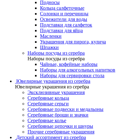
Подносы
Кольца салфеточные
Солонки и перечницы
Освежители для воды
Подставки для салфеток
Подставки для яйца
Масленки
Украшения для пирога, кулича
Шпажки
Наборы посуды из серебра
Наборы посуды из серебра
Чайные, кофейные наборы
Наборы для алкогольных напитков
Наборы для сервировки стола
Ювелирные украшения из серебра
Ювелирные украшения из серебра
Эксклюзивные украшения
Серебряные кольца
Серебряные серьги
Серебряные подвески и медальоны
Серебряные броши и значки
Серебряные колье
Серебряные цепочки и шнуры
Прочие серебряные украшения
Детский ассортимент из серебра