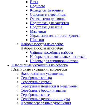
Вазы
Подносы
Кольца салфеточные
Солонки и перечницы
Освежители для воды
Подставки для салфеток
Подставки для яйца
Масленки
Украшения для пирога, кулича
Шпажки
Наборы посуды из серебра
Наборы посуды из серебра
Чайные, кофейные наборы
Наборы для алкогольных напитков
Наборы для сервировки стола
Ювелирные украшения из серебра
Ювелирные украшения из серебра
Эксклюзивные украшения
Серебряные кольца
Серебряные серьги
Серебряные подвески и медальоны
Серебряные броши и значки
Серебряные колье
Серебряные цепочки и шнуры
Прочие серебряные украшения