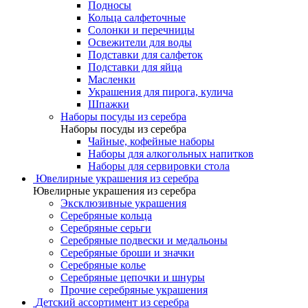
Подносы
Кольца салфеточные
Солонки и перечницы
Освежители для воды
Подставки для салфеток
Подставки для яйца
Масленки
Украшения для пирога, кулича
Шпажки
Наборы посуды из серебра
Наборы посуды из серебра
Чайные, кофейные наборы
Наборы для алкогольных напитков
Наборы для сервировки стола
Ювелирные украшения из серебра
Ювелирные украшения из серебра
Эксклюзивные украшения
Серебряные кольца
Серебряные серьги
Серебряные подвески и медальоны
Серебряные броши и значки
Серебряные колье
Серебряные цепочки и шнуры
Прочие серебряные украшения
Детский ассортимент из серебра