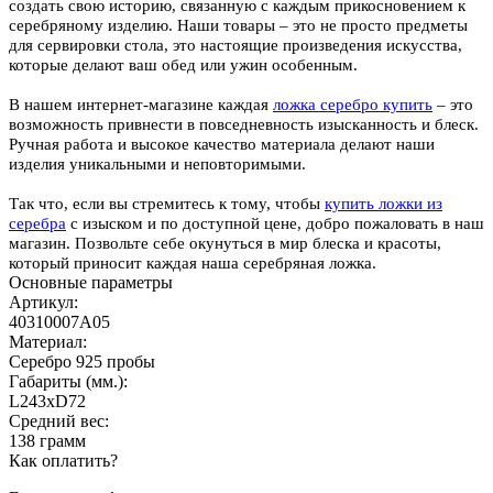
создать свою историю, связанную с каждым прикосновением к
серебряному изделию. Наши товары – это не просто предметы
для сервировки стола, это настоящие произведения искусства,
которые делают ваш обед или ужин особенным.
В нашем интернет-магазине каждая
ложка серебро купить
– это
возможность привнести в повседневность изысканность и блеск.
Ручная работа и высокое качество материала делают наши
изделия уникальными и неповторимыми.
Так что, если вы стремитесь к тому, чтобы
купить ложки из
серебра
с изыском и по доступной цене, добро пожаловать в наш
магазин. Позвольте себе окунуться в мир блеска и красоты,
который приносит каждая наша серебряная ложка.
Основные параметры
Артикул:
40310007А05
Материал:
Серебро 925 пробы
Габариты (мм.):
L243хD72
Средний вес:
138 грамм
Как оплатить?