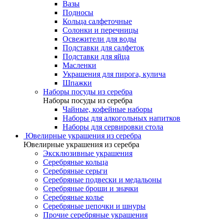
Вазы
Подносы
Кольца салфеточные
Солонки и перечницы
Освежители для воды
Подставки для салфеток
Подставки для яйца
Масленки
Украшения для пирога, кулича
Шпажки
Наборы посуды из серебра
Наборы посуды из серебра
Чайные, кофейные наборы
Наборы для алкогольных напитков
Наборы для сервировки стола
Ювелирные украшения из серебра
Ювелирные украшения из серебра
Эксклюзивные украшения
Серебряные кольца
Серебряные серьги
Серебряные подвески и медальоны
Серебряные броши и значки
Серебряные колье
Серебряные цепочки и шнуры
Прочие серебряные украшения