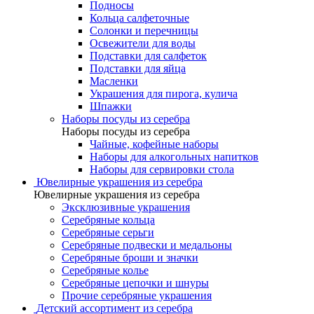
Подносы
Кольца салфеточные
Солонки и перечницы
Освежители для воды
Подставки для салфеток
Подставки для яйца
Масленки
Украшения для пирога, кулича
Шпажки
Наборы посуды из серебра
Наборы посуды из серебра
Чайные, кофейные наборы
Наборы для алкогольных напитков
Наборы для сервировки стола
Ювелирные украшения из серебра
Ювелирные украшения из серебра
Эксклюзивные украшения
Серебряные кольца
Серебряные серьги
Серебряные подвески и медальоны
Серебряные броши и значки
Серебряные колье
Серебряные цепочки и шнуры
Прочие серебряные украшения
Детский ассортимент из серебра