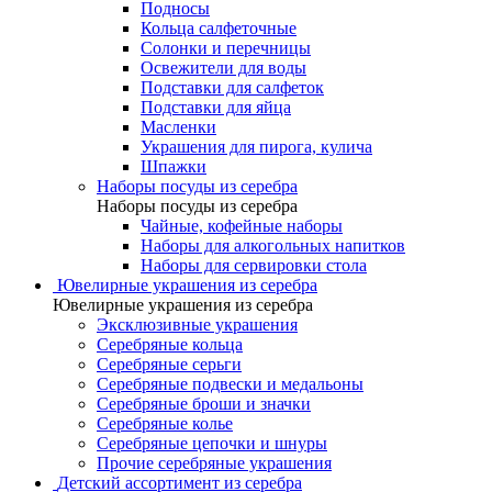
Подносы
Кольца салфеточные
Солонки и перечницы
Освежители для воды
Подставки для салфеток
Подставки для яйца
Масленки
Украшения для пирога, кулича
Шпажки
Наборы посуды из серебра
Наборы посуды из серебра
Чайные, кофейные наборы
Наборы для алкогольных напитков
Наборы для сервировки стола
Ювелирные украшения из серебра
Ювелирные украшения из серебра
Эксклюзивные украшения
Серебряные кольца
Серебряные серьги
Серебряные подвески и медальоны
Серебряные броши и значки
Серебряные колье
Серебряные цепочки и шнуры
Прочие серебряные украшения
Детский ассортимент из серебра