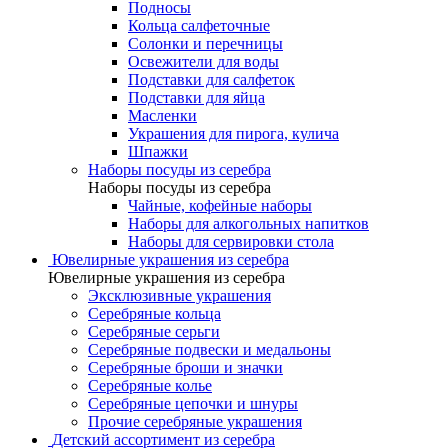
Подносы
Кольца салфеточные
Солонки и перечницы
Освежители для воды
Подставки для салфеток
Подставки для яйца
Масленки
Украшения для пирога, кулича
Шпажки
Наборы посуды из серебра
Наборы посуды из серебра
Чайные, кофейные наборы
Наборы для алкогольных напитков
Наборы для сервировки стола
Ювелирные украшения из серебра
Ювелирные украшения из серебра
Эксклюзивные украшения
Серебряные кольца
Серебряные серьги
Серебряные подвески и медальоны
Серебряные броши и значки
Серебряные колье
Серебряные цепочки и шнуры
Прочие серебряные украшения
Детский ассортимент из серебра