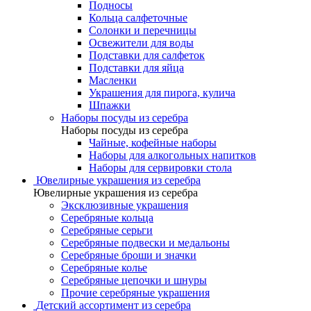
Подносы
Кольца салфеточные
Солонки и перечницы
Освежители для воды
Подставки для салфеток
Подставки для яйца
Масленки
Украшения для пирога, кулича
Шпажки
Наборы посуды из серебра
Наборы посуды из серебра
Чайные, кофейные наборы
Наборы для алкогольных напитков
Наборы для сервировки стола
Ювелирные украшения из серебра
Ювелирные украшения из серебра
Эксклюзивные украшения
Серебряные кольца
Серебряные серьги
Серебряные подвески и медальоны
Серебряные броши и значки
Серебряные колье
Серебряные цепочки и шнуры
Прочие серебряные украшения
Детский ассортимент из серебра