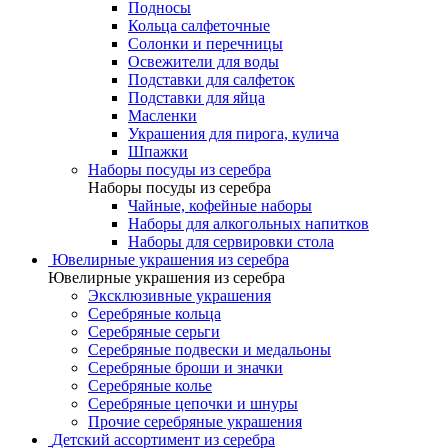
Подносы
Кольца салфеточные
Солонки и перечницы
Освежители для воды
Подставки для салфеток
Подставки для яйца
Масленки
Украшения для пирога, кулича
Шпажки
Наборы посуды из серебра
Наборы посуды из серебра
Чайные, кофейные наборы
Наборы для алкогольных напитков
Наборы для сервировки стола
Ювелирные украшения из серебра
Ювелирные украшения из серебра
Эксклюзивные украшения
Серебряные кольца
Серебряные серьги
Серебряные подвески и медальоны
Серебряные броши и значки
Серебряные колье
Серебряные цепочки и шнуры
Прочие серебряные украшения
Детский ассортимент из серебра