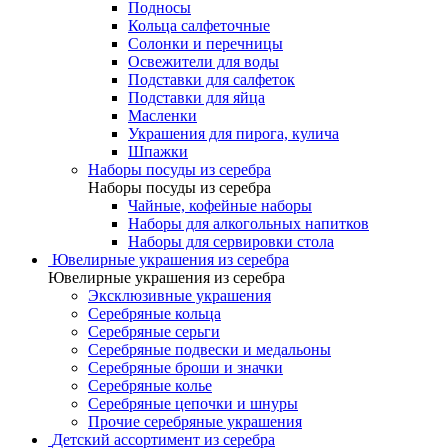
Подносы
Кольца салфеточные
Солонки и перечницы
Освежители для воды
Подставки для салфеток
Подставки для яйца
Масленки
Украшения для пирога, кулича
Шпажки
Наборы посуды из серебра
Наборы посуды из серебра
Чайные, кофейные наборы
Наборы для алкогольных напитков
Наборы для сервировки стола
Ювелирные украшения из серебра
Ювелирные украшения из серебра
Эксклюзивные украшения
Серебряные кольца
Серебряные серьги
Серебряные подвески и медальоны
Серебряные броши и значки
Серебряные колье
Серебряные цепочки и шнуры
Прочие серебряные украшения
Детский ассортимент из серебра