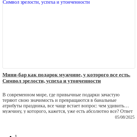
из простой вещи превращаются в настоящую семейную
реликвию.
Мини-бар как подарок мужчине, у которого все есть.
Символ зрелости, успеха и утонченности
В современном мире, где привычные подарки зачастую
теряют свою значимость и превращаются в банальные
атрибуты праздника, все чаще встает вопрос: чем удивить
мужчину, у которого, кажется, уже есть абсолютно все? Ответ
кроется не в практичности и не в сиюминутной выгоде, а в
05/08/2025
эстетике и глубинном символизме. Настоящий подарок – это
не вещь, которую можно использовать ежедневно без особого
внимания, а предмет, который станет выражением уважения,
1