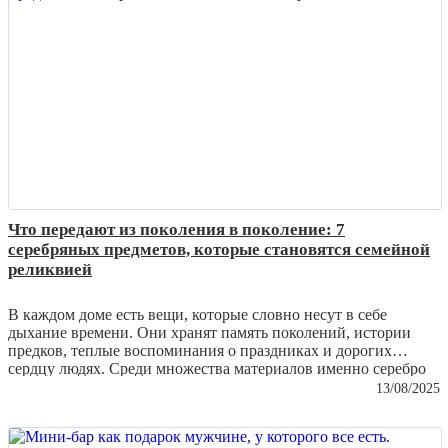
Что передают из поколения в поколение: 7
серебряных предметов, которые становятся семейной
реликвией
В каждом доме есть вещи, которые словно несут в себе
дыхание времени. Они хранят память поколений, истории
предков, теплые воспоминания о праздниках и дорогих
сердцу людях. Среди множества материалов именно серебро
чаще всего становится символом утонченности и
13/08/2025
долговечности. Его благородный блеск не тускнеет, а
напротив – с годами приобретает особую глубину и шарм.
Сегодня мы расскажем о семи серебряных предметах, которые