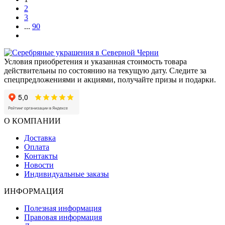
признания и тонкого вкуса. Именно поэтому мини-бар из
2
благородных материалов — это больше, чем подарок. Это
3
знак зрелости, успеха и внутреннего достоинства.
...
90
Условия приобретения и указанная стоимость товара
действительны по состоянию на текущую дату. Следите за
спецпредложениями и акциями, получайте призы и подарки.
О КОМПАНИИ
Доставка
Оплата
Контакты
Новости
Индивидуальные заказы
ИНФОРМАЦИЯ
Полезная информация
Правовая информация