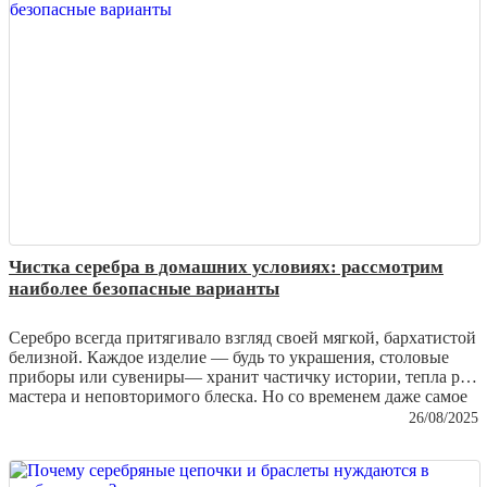
Чистка серебра в домашних условиях: рассмотрим
наиболее безопасные варианты
Серебро всегда притягивало взгляд своей мягкой, бархатистой
белизной. Каждое изделие — будь то украшения, столовые
приборы или сувениры— хранит частичку истории, тепла рук
мастера и неповторимого блеска. Но со временем даже самое
качественное серебро тускнеет, покрывается налетом и теряет
26/08/2025
былую роскошь. И здесь на помощь приходит заботливая
чистка, которую можно проводить дома. Важно лишь
выбирать безопасные методы, чтобы не повредить хрупкую