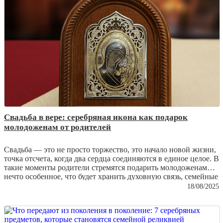
браслеты нуждаются в особом уходе и как сохранить их
первозданную красоту.
Свадьба в вере: серебряная икона как подарок
молодоженам от родителей
Свадьба — это не просто торжество, это начало новой жизни,
точка отсчета, когда два сердца соединяются в единое целое. В
такие моменты родители стремятся подарить молодоженам
нечто особенное, что будет хранить духовную связь, семейные
традиции и благословение. Среди множества подарков
18/08/2025
особенно ценятся
серебряные иконы
— изделия, которые
объединяют духовность и мастерство ювелиров, превращая
металл в настоящее произведение искусства.