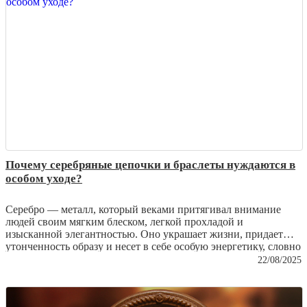
поверхность и сохранить ценность изделия.
Почему серебряные цепочки и браслеты нуждаются в
особом уходе?
Серебро — металл, который веками притягивал внимание
людей своим мягким блеском, легкой прохладой и
изысканной элегантностью. Оно украшает жизни, придает
утонченность образу и несет в себе особую энергетику, словно
капля лунного света, застывшая в виде ювелирного изделия.
22/08/2025
Однако серебряные изделия требуют заботы и внимания,
чтобы их сияние не тускнело, а блеск не терялся со временем.
В этой статье мы расскажем, почему серебряные цепочки и