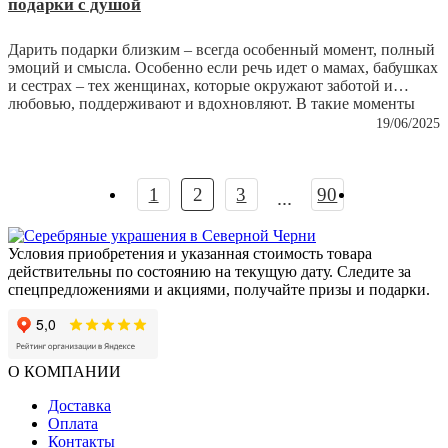
подарки с душой
Дарить подарки близким – всегда особенный момент, полный
эмоций и смысла. Особенно если речь идет о мамах, бабушках
и сестрах – тех женщинах, которые окружают заботой и
любовью, поддерживают и вдохновляют. В такие моменты
хочется, чтобы сюрприз стал не просто знаком внимания, а
19/06/2025
отражением теплого отношения, нежности и
признательности. Ведь для родных не важна цена, им важны
чувства. Серебро – один из тех редких материалов, который
1
2
3
90
способен передать эти эмоции. Оно говорит без слов.
...
Условия приобретения и указанная стоимость товара
действительны по состоянию на текущую дату. Следите за
спецпредложениями и акциями, получайте призы и подарки.
О КОМПАНИИ
Доставка
Оплата
Контакты