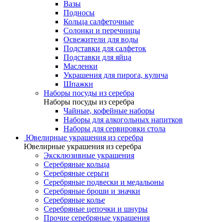
Вазы
Подносы
Кольца салфеточные
Солонки и перечницы
Освежители для воды
Подставки для салфеток
Подставки для яйца
Масленки
Украшения для пирога, кулича
Шпажки
Наборы посуды из серебра
Наборы посуды из серебра
Чайные, кофейные наборы
Наборы для алкогольных напитков
Наборы для сервировки стола
Ювелирные украшения из серебра
Ювелирные украшения из серебра
Эксклюзивные украшения
Серебряные кольца
Серебряные серьги
Серебряные подвески и медальоны
Серебряные броши и значки
Серебряные колье
Серебряные цепочки и шнуры
Прочие серебряные украшения