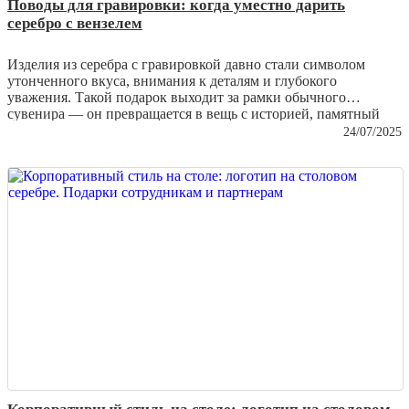
Поводы для гравировки: когда уместно дарить
серебро с вензелем
Изделия из серебра с гравировкой давно стали символом
утонченного вкуса, внимания к деталям и глубокого
уважения. Такой подарок выходит за рамки обычного
сувенира — он превращается в вещь с историей, памятный
артефакт, несущий личный смысл. Особенно ценятся
изделия
24/07/2025
с вензелем
— изысканным узором из инициалов,
подчеркивающим индивидуальность получателя. Ниже
рассмотрим, по каким поводам дарить серебряные изделия с
гравировкой уместно и даже желательно.