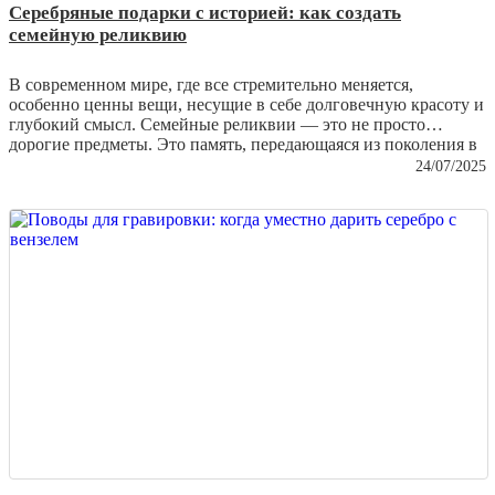
Серебряные подарки с историей: как создать
семейную реликвию
В современном мире, где все стремительно меняется,
особенно ценны вещи, несущие в себе долговечную красоту и
глубокий смысл. Семейные реликвии — это не просто
дорогие предметы. Это память, передающаяся из поколения в
поколение. Одним из лучших способов создания такой
24/07/2025
реликвии является серебро. Этот металл — не только
эстетически привлекателен, но и обладает удивительным
свойством сохранять дух времени и превращаться в символ
семейной преемственности.