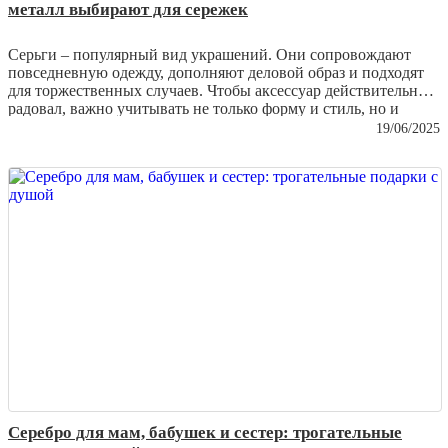
металл выбирают для сережек
Серьги – популярный вид украшений. Они сопровождают
повседневную одежду, дополняют деловой образ и подходят
для торжественных случаев. Чтобы аксессуар действительно
радовал, важно учитывать не только форму и стиль, но и
материал. Среди множества вариантов особенно часто
19/06/2025
встречается отметка
925 пробы
. Эта цифра на клейме не
случайна – она многое говорит о составе сплава и его
свойствах. Более того, она стала своеобразным символом
качества и доверия среди покупателей.
Серебро для мам, бабушек и сестер: трогательные