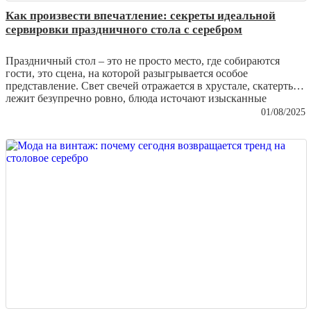
Как произвести впечатление: секреты идеальной
сервировки праздничного стола с серебром
Праздничный стол – это не просто место, где собираются
гости, это сцена, на которой разыгрывается особое
представление. Свет свечей отражается в хрустале, скатерть
лежит безупречно ровно, блюда источают изысканные
ароматы… И главным акцентом становится серебро – та самая
01/08/2025
деталь, которая превращает обычное застолье в событие,
достойное особой памяти.