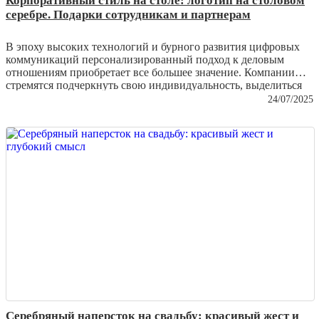
Корпоративный стиль на столе: логотип на столовом
серебре. Подарки сотрудникам и партнерам
В эпоху высоких технологий и бурного развития цифровых
коммуникаций персонализированный подход к деловым
отношениям приобретает все большее значение. Компании
стремятся подчеркнуть свою индивидуальность, выделиться
на фоне конкурентов и одновременно выразить внимание
24/07/2025
своим сотрудникам и партнерам. Один из утонченных
способов это сделать — подарить
предметы столового серебра
с выгравированным логотипом компании
. Это не только
проявление вкуса, но и инструмент укрепления
корпоративной культуры и деловых связей.
Серебряный наперсток на свадьбу: красивый жест и