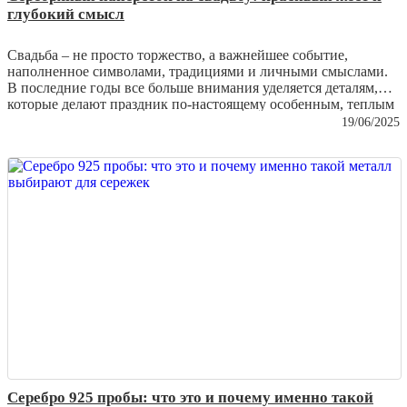
глубокий смысл
Свадьба – не просто торжество, а важнейшее событие,
наполненное символами, традициями и личными смыслами.
В последние годы все больше внимания уделяется деталям,
которые делают праздник по-настоящему особенным, теплым
и душевным. Один из таких нюансов – подарок в виде
19/06/2025
серебряного наперстка
. Предмет, казалось бы, не самый
очевидный для свадебного контекста, однако за ним
скрывается история, значение и удивительно трогательная
символика, понятная без слов.
Серебро 925 пробы: что это и почему именно такой