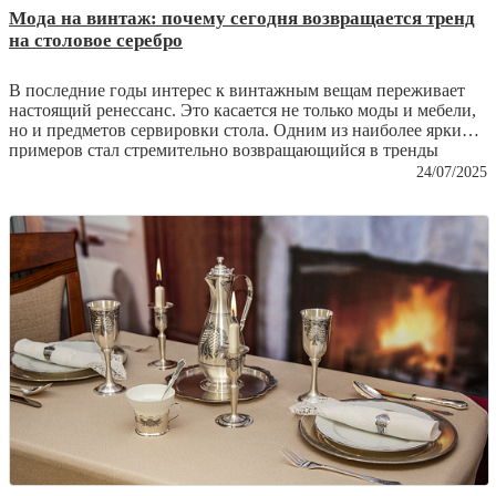
Мода на винтаж: почему сегодня возвращается тренд
на столовое серебро
В последние годы интерес к винтажным вещам переживает
настоящий ренессанс. Это касается не только моды и мебели,
но и предметов сервировки стола. Одним из наиболее ярких
примеров стал стремительно возвращающийся в тренды
интерес к столовому серебру. То, что еще недавно пылилось в
24/07/2025
сервантах бабушек, теперь ценится как эстетический и
культурный феномен. Откуда растут корни этого тренда и
почему сегодня
столовое серебро
вновь становится
желанным?