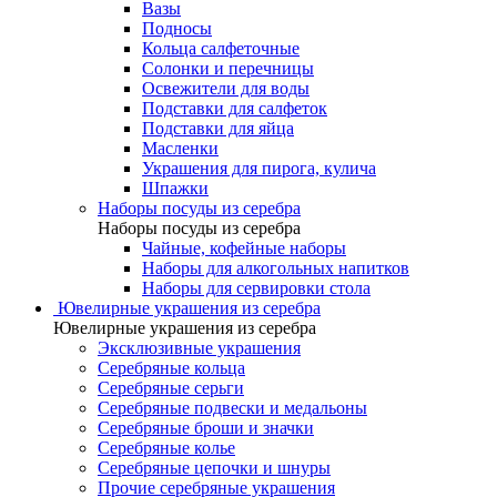
Вазы
Подносы
Кольца салфеточные
Солонки и перечницы
Освежители для воды
Подставки для салфеток
Подставки для яйца
Масленки
Украшения для пирога, кулича
Шпажки
Наборы посуды из серебра
Наборы посуды из серебра
Чайные, кофейные наборы
Наборы для алкогольных напитков
Наборы для сервировки стола
Ювелирные украшения из серебра
Ювелирные украшения из серебра
Эксклюзивные украшения
Серебряные кольца
Серебряные серьги
Серебряные подвески и медальоны
Серебряные броши и значки
Серебряные колье
Серебряные цепочки и шнуры
Прочие серебряные украшения