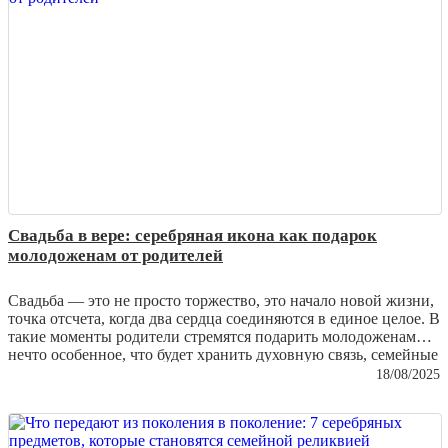
браслеты нуждаются в особом уходе и как сохранить их
первозданную красоту.
Свадьба в вере: серебряная икона как подарок
молодоженам от родителей
Свадьба — это не просто торжество, это начало новой жизни,
точка отсчета, когда два сердца соединяются в единое целое. В
такие моменты родители стремятся подарить молодоженам
нечто особенное, что будет хранить духовную связь, семейные
традиции и благословение. Среди множества подарков
18/08/2025
особенно ценятся
серебряные иконы
— изделия, которые
объединяют духовность и мастерство ювелиров, превращая
металл в настоящее произведение искусства.