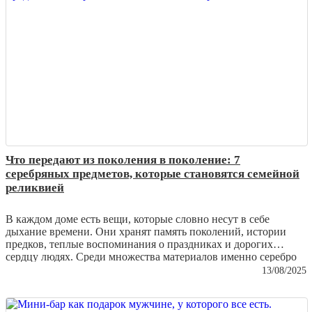
Что передают из поколения в поколение: 7
серебряных предметов, которые становятся семейной
реликвией
В каждом доме есть вещи, которые словно несут в себе
дыхание времени. Они хранят память поколений, истории
предков, теплые воспоминания о праздниках и дорогих
сердцу людях. Среди множества материалов именно серебро
чаще всего становится символом утонченности и
13/08/2025
долговечности. Его благородный блеск не тускнеет, а
напротив – с годами приобретает особую глубину и шарм.
Сегодня мы расскажем о семи серебряных предметах, которые