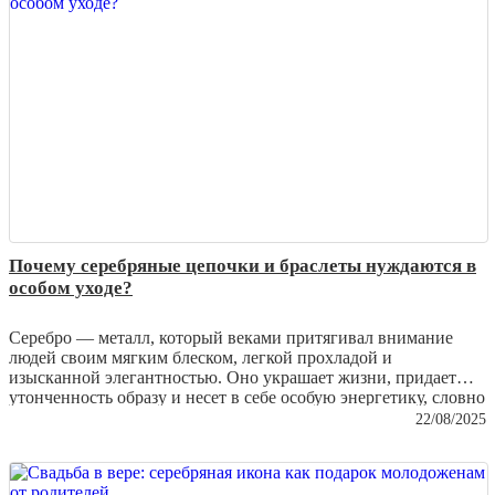
поверхность и сохранить ценность изделия.
Почему серебряные цепочки и браслеты нуждаются в
особом уходе?
Серебро — металл, который веками притягивал внимание
людей своим мягким блеском, легкой прохладой и
изысканной элегантностью. Оно украшает жизни, придает
утонченность образу и несет в себе особую энергетику, словно
капля лунного света, застывшая в виде ювелирного изделия.
22/08/2025
Однако серебряные изделия требуют заботы и внимания,
чтобы их сияние не тускнело, а блеск не терялся со временем.
В этой статье мы расскажем, почему серебряные цепочки и