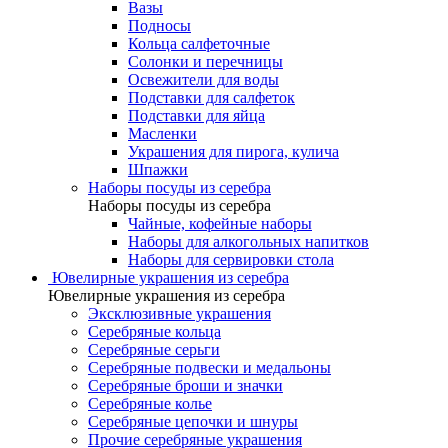
Вазы
Подносы
Кольца салфеточные
Солонки и перечницы
Освежители для воды
Подставки для салфеток
Подставки для яйца
Масленки
Украшения для пирога, кулича
Шпажки
Наборы посуды из серебра
Наборы посуды из серебра
Чайные, кофейные наборы
Наборы для алкогольных напитков
Наборы для сервировки стола
Ювелирные украшения из серебра
Ювелирные украшения из серебра
Эксклюзивные украшения
Серебряные кольца
Серебряные серьги
Серебряные подвески и медальоны
Серебряные броши и значки
Серебряные колье
Серебряные цепочки и шнуры
Прочие серебряные украшения