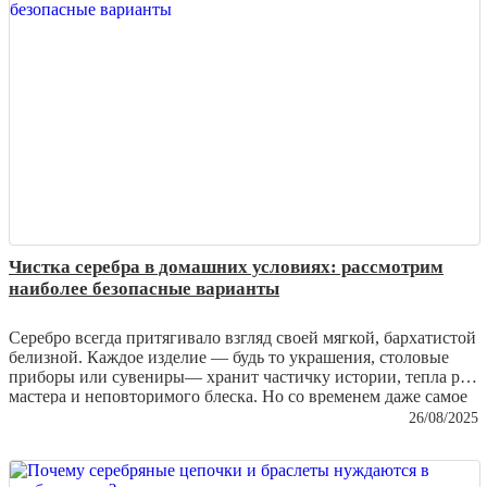
Чистка серебра в домашних условиях: рассмотрим
наиболее безопасные варианты
Серебро всегда притягивало взгляд своей мягкой, бархатистой
белизной. Каждое изделие — будь то украшения, столовые
приборы или сувениры— хранит частичку истории, тепла рук
мастера и неповторимого блеска. Но со временем даже самое
качественное серебро тускнеет, покрывается налетом и теряет
26/08/2025
былую роскошь. И здесь на помощь приходит заботливая
чистка, которую можно проводить дома. Важно лишь
выбирать безопасные методы, чтобы не повредить хрупкую