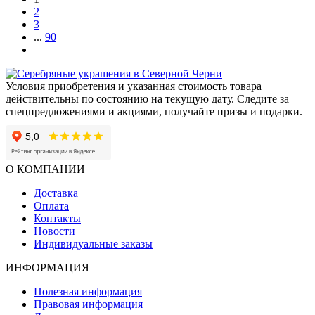
признания и тонкого вкуса. Именно поэтому мини-бар из
2
благородных материалов — это больше, чем подарок. Это
3
знак зрелости, успеха и внутреннего достоинства.
...
90
Условия приобретения и указанная стоимость товара
действительны по состоянию на текущую дату. Следите за
спецпредложениями и акциями, получайте призы и подарки.
О КОМПАНИИ
Доставка
Оплата
Контакты
Новости
Индивидуальные заказы
ИНФОРМАЦИЯ
Полезная информация
Правовая информация