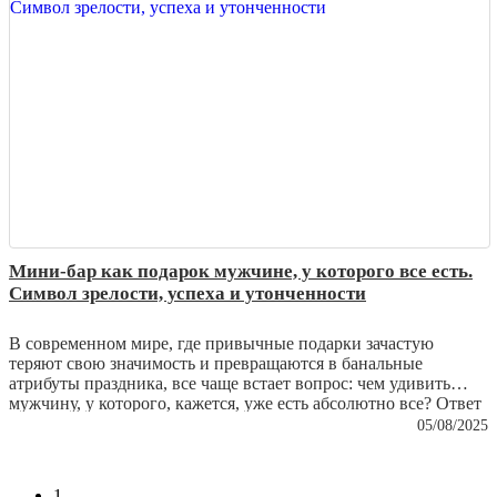
из простой вещи превращаются в настоящую семейную
реликвию.
Мини-бар как подарок мужчине, у которого все есть.
Символ зрелости, успеха и утонченности
В современном мире, где привычные подарки зачастую
теряют свою значимость и превращаются в банальные
атрибуты праздника, все чаще встает вопрос: чем удивить
мужчину, у которого, кажется, уже есть абсолютно все? Ответ
кроется не в практичности и не в сиюминутной выгоде, а в
05/08/2025
эстетике и глубинном символизме. Настоящий подарок – это
не вещь, которую можно использовать ежедневно без особого
внимания, а предмет, который станет выражением уважения,
1