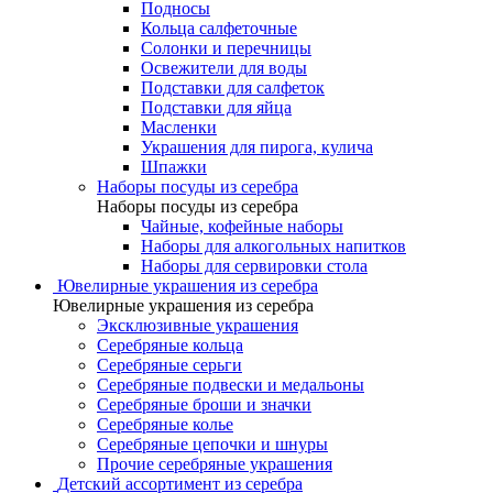
Подносы
Кольца салфеточные
Солонки и перечницы
Освежители для воды
Подставки для салфеток
Подставки для яйца
Масленки
Украшения для пирога, кулича
Шпажки
Наборы посуды из серебра
Наборы посуды из серебра
Чайные, кофейные наборы
Наборы для алкогольных напитков
Наборы для сервировки стола
Ювелирные украшения из серебра
Ювелирные украшения из серебра
Эксклюзивные украшения
Серебряные кольца
Серебряные серьги
Серебряные подвески и медальоны
Серебряные броши и значки
Серебряные колье
Серебряные цепочки и шнуры
Прочие серебряные украшения
Детский ассортимент из серебра