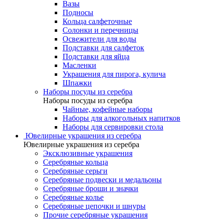
Вазы
Подносы
Кольца салфеточные
Солонки и перечницы
Освежители для воды
Подставки для салфеток
Подставки для яйца
Масленки
Украшения для пирога, кулича
Шпажки
Наборы посуды из серебра
Наборы посуды из серебра
Чайные, кофейные наборы
Наборы для алкогольных напитков
Наборы для сервировки стола
Ювелирные украшения из серебра
Ювелирные украшения из серебра
Эксклюзивные украшения
Серебряные кольца
Серебряные серьги
Серебряные подвески и медальоны
Серебряные броши и значки
Серебряные колье
Серебряные цепочки и шнуры
Прочие серебряные украшения