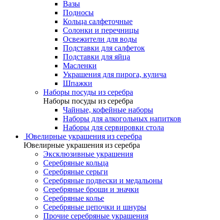
Вазы
Подносы
Кольца салфеточные
Солонки и перечницы
Освежители для воды
Подставки для салфеток
Подставки для яйца
Масленки
Украшения для пирога, кулича
Шпажки
Наборы посуды из серебра
Наборы посуды из серебра
Чайные, кофейные наборы
Наборы для алкогольных напитков
Наборы для сервировки стола
Ювелирные украшения из серебра
Ювелирные украшения из серебра
Эксклюзивные украшения
Серебряные кольца
Серебряные серьги
Серебряные подвески и медальоны
Серебряные броши и значки
Серебряные колье
Серебряные цепочки и шнуры
Прочие серебряные украшения