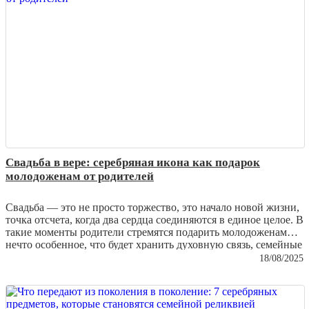
браслеты нуждаются в особом уходе и как сохранить их
первозданную красоту.
Свадьба в вере: серебряная икона как подарок
молодоженам от родителей
Свадьба — это не просто торжество, это начало новой жизни,
точка отсчета, когда два сердца соединяются в единое целое. В
такие моменты родители стремятся подарить молодоженам
нечто особенное, что будет хранить духовную связь, семейные
традиции и благословение. Среди множества подарков
18/08/2025
особенно ценятся
серебряные иконы
— изделия, которые
объединяют духовность и мастерство ювелиров, превращая
металл в настоящее произведение искусства.