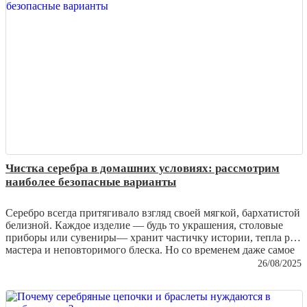
Чистка серебра в домашних условиях: рассмотрим
наиболее безопасные варианты
Серебро всегда притягивало взгляд своей мягкой, бархатистой
белизной. Каждое изделие — будь то украшения, столовые
приборы или сувениры— хранит частичку истории, тепла рук
мастера и неповторимого блеска. Но со временем даже самое
качественное серебро тускнеет, покрывается налетом и теряет
26/08/2025
былую роскошь. И здесь на помощь приходит заботливая
чистка, которую можно проводить дома. Важно лишь
выбирать безопасные методы, чтобы не повредить хрупкую