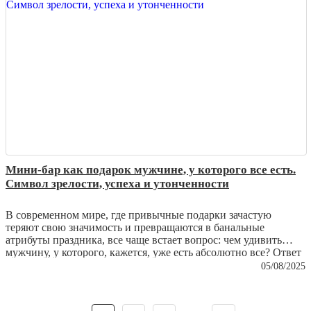
из простой вещи превращаются в настоящую семейную
реликвию.
Мини-бар как подарок мужчине, у которого все есть.
Символ зрелости, успеха и утонченности
В современном мире, где привычные подарки зачастую
теряют свою значимость и превращаются в банальные
атрибуты праздника, все чаще встает вопрос: чем удивить
мужчину, у которого, кажется, уже есть абсолютно все? Ответ
кроется не в практичности и не в сиюминутной выгоде, а в
05/08/2025
эстетике и глубинном символизме. Настоящий подарок – это
не вещь, которую можно использовать ежедневно без особого
внимания, а предмет, который станет выражением уважения,