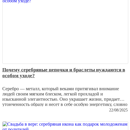
поверхность и сохранить ценность изделия.
Почему серебряные цепочки и браслеты нуждаются в
особом уходе?
Серебро — металл, который веками притягивал внимание
людей своим мягким блеском, легкой прохладой и
изысканной элегантностью. Оно украшает жизни, придает
утонченность образу и несет в себе особую энергетику, словно
капля лунного света, застывшая в виде ювелирного изделия.
22/08/2025
Однако серебряные изделия требуют заботы и внимания,
чтобы их сияние не тускнело, а блеск не терялся со временем.
В этой статье мы расскажем, почему серебряные цепочки и