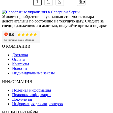
1
2
3
90
признания и тонкого вкуса. Именно поэтому мини-бар из
...
благородных материалов — это больше, чем подарок. Это
знак зрелости, успеха и внутреннего достоинства.
Условия приобретения и указанная стоимость товара
действительны по состоянию на текущую дату. Следите за
спецпредложениями и акциями, получайте призы и подарки.
О КОМПАНИИ
Доставка
Оплата
Контакты
Новости
Индивидуальные заказы
ИНФОРМАЦИЯ
Полезная информация
Правовая информация
Документы
Информация для акционеров
НАШИ ПАРТНЁРЫ