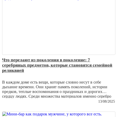
Что передают из поколения в поколение: 7
серебряных предметов, которые становятся семейной
реликвией
В каждом доме есть вещи, которые словно несут в себе
дыхание времени. Они хранят память поколений, истории
предков, теплые воспоминания о праздниках и дорогих
сердцу людях. Среди множества материалов именно серебро
чаще всего становится символом утонченности и
13/08/2025
долговечности. Его благородный блеск не тускнеет, а
напротив – с годами приобретает особую глубину и шарм.
Сегодня мы расскажем о семи серебряных предметах, которые