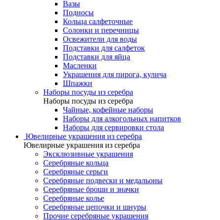
Вазы
Подносы
Кольца салфеточные
Солонки и перечницы
Освежители для воды
Подставки для салфеток
Подставки для яйца
Масленки
Украшения для пирога, кулича
Шпажки
Наборы посуды из серебра
Наборы посуды из серебра
Чайные, кофейные наборы
Наборы для алкогольных напитков
Наборы для сервировки стола
Ювелирные украшения из серебра
Ювелирные украшения из серебра
Эксклюзивные украшения
Серебряные кольца
Серебряные серьги
Серебряные подвески и медальоны
Серебряные броши и значки
Серебряные колье
Серебряные цепочки и шнуры
Прочие серебряные украшения