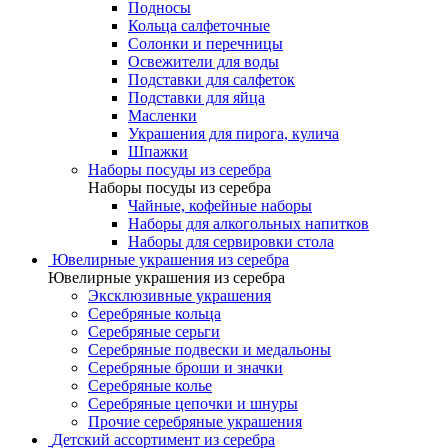
Подносы
Кольца салфеточные
Солонки и перечницы
Освежители для воды
Подставки для салфеток
Подставки для яйца
Масленки
Украшения для пирога, кулича
Шпажки
Наборы посуды из серебра
Наборы посуды из серебра
Чайные, кофейные наборы
Наборы для алкогольных напитков
Наборы для сервировки стола
Ювелирные украшения из серебра
Ювелирные украшения из серебра
Эксклюзивные украшения
Серебряные кольца
Серебряные серьги
Серебряные подвески и медальоны
Серебряные броши и значки
Серебряные колье
Серебряные цепочки и шнуры
Прочие серебряные украшения
Детский ассортимент из серебра