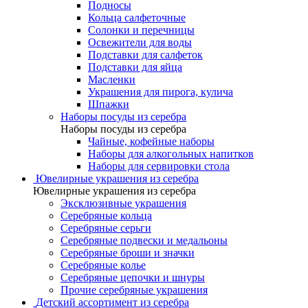
Подносы
Кольца салфеточные
Солонки и перечницы
Освежители для воды
Подставки для салфеток
Подставки для яйца
Масленки
Украшения для пирога, кулича
Шпажки
Наборы посуды из серебра
Наборы посуды из серебра
Чайные, кофейные наборы
Наборы для алкогольных напитков
Наборы для сервировки стола
Ювелирные украшения из серебра
Ювелирные украшения из серебра
Эксклюзивные украшения
Серебряные кольца
Серебряные серьги
Серебряные подвески и медальоны
Серебряные броши и значки
Серебряные колье
Серебряные цепочки и шнуры
Прочие серебряные украшения
Детский ассортимент из серебра