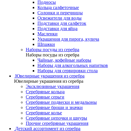
Подносы
Кольца салфеточные
Солонки и перечницы
Освежители для воды
Подставки для салфеток
Подставки для яйца
Масленки
Украшения для пирога, кулича
Шпажки
Наборы посуды из серебра
Наборы посуды из серебра
Чайные, кофейные наборы
Наборы для алкогольных напитков
Наборы для сервировки стола
Ювелирные украшения из серебра
Ювелирные украшения из серебра
Эксклюзивные украшения
Серебряные кольца
Серебряные серьги
Серебряные подвески и медальоны
Серебряные броши и значки
Серебряные колье
Серебряные цепочки и шнуры
Прочие серебряные украшения
Детский ассортимент из серебра