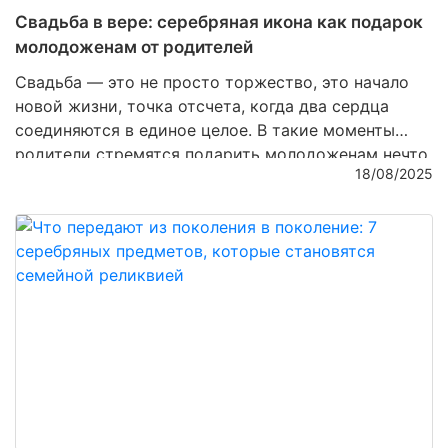
Свадьба в вере: серебряная икона как подарок
молодоженам от родителей
Свадьба — это не просто торжество, это начало
новой жизни, точка отсчета, когда два сердца
соединяются в единое целое. В такие моменты
родители стремятся подарить молодоженам нечто
18/08/2025
особенное, что будет хранить духовную связь,
семейные традиции и благословение. Среди
множества подарков особенно ценятся
серебряные
иконы
— изделия, которые объединяют духовность
и мастерство ювелиров, превращая металл в
настоящее произведение искусства.