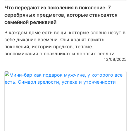
Что передают из поколения в поколение: 7
серебряных предметов, которые становятся
семейной реликвией
В каждом доме есть вещи, которые словно несут в
себе дыхание времени. Они хранят память
поколений, истории предков, теплые
воспоминания о праздниках и дорогих сердцу
13/08/2025
людях. Среди множества материалов именно
серебро чаще всего становится символом
утонченности и долговечности. Его благородный
блеск не тускнеет, а напротив – с годами
приобретает особую глубину и шарм. Сегодня мы
расскажем о семи серебряных предметах, которые
из простой вещи превращаются в настоящую
семейную реликвию.