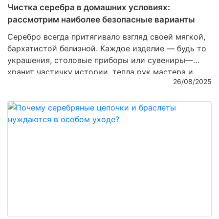
Чистка серебра в домашних условиях:
рассмотрим наиболее безопасные варианты
Серебро всегда притягивало взгляд своей мягкой,
бархатистой белизной. Каждое изделие — будь то
украшения, столовые приборы или сувениры—
хранит частичку истории, тепла рук мастера и
26/08/2025
неповторимого блеска. Но со временем даже
самое качественное серебро тускнеет,
покрывается налетом и теряет былую роскошь. И
здесь на помощь приходит заботливая чистка,
которую можно проводить дома. Важно лишь
выбирать безопасные методы, чтобы не повредить
хрупкую поверхность и сохранить ценность
изделия.