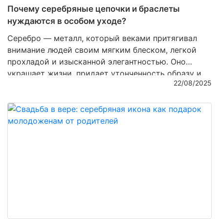
Почему серебряные цепочки и браслеты
нуждаются в особом уходе?
Серебро — металл, который веками притягивал
внимание людей своим мягким блеском, легкой
прохладой и изысканной элегантностью. Оно
украшает жизни, придает утонченность образу и
22/08/2025
несет в себе особую энергетику, словно капля
лунного света, застывшая в виде ювелирного
изделия. Однако серебряные изделия требуют
заботы и внимания, чтобы их сияние не тускнело, а
блеск не терялся со временем. В этой статье мы
расскажем, почему серебряные цепочки и
браслеты нуждаются в особом уходе и как
сохранить их первозданную красоту.