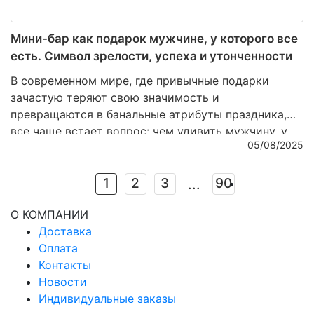
Мини-бар как подарок мужчине, у которого все
есть. Символ зрелости, успеха и утонченности
В современном мире, где привычные подарки
зачастую теряют свою значимость и
превращаются в банальные атрибуты праздника,
все чаще встает вопрос: чем удивить мужчину, у
05/08/2025
которого, кажется, уже есть абсолютно все? Ответ
кроется не в практичности и не в сиюминутной
выгоде, а в эстетике и глубинном символизме.
1
2
3
90
...
Настоящий подарок – это не вещь, которую можно
О КОМПАНИИ
использовать ежедневно без особого внимания, а
Доставка
предмет, который станет выражением уважения,
Оплата
признания и тонкого вкуса. Именно поэтому мини-
Контакты
бар из благородных материалов — это больше, чем
Новости
подарок. Это знак зрелости, успеха и внутреннего
Индивидуальные заказы
достоинства.