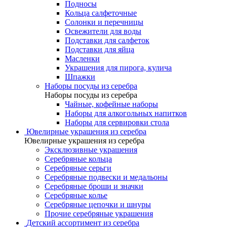
Подносы
Кольца салфеточные
Солонки и перечницы
Освежители для воды
Подставки для салфеток
Подставки для яйца
Масленки
Украшения для пирога, кулича
Шпажки
Наборы посуды из серебра
Наборы посуды из серебра
Чайные, кофейные наборы
Наборы для алкогольных напитков
Наборы для сервировки стола
Ювелирные украшения из серебра
Ювелирные украшения из серебра
Эксклюзивные украшения
Серебряные кольца
Серебряные серьги
Серебряные подвески и медальоны
Серебряные броши и значки
Серебряные колье
Серебряные цепочки и шнуры
Прочие серебряные украшения
Детский ассортимент из серебра