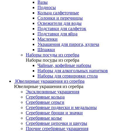
Вазы
Подносы
Кольца салфеточные
Солонки и перечницы
Освежители для воды
Подставки для салфеток
Подставки для яйца
Масленки
Украшения для пирога, кулича
Шпажки
Наборы посуды из серебра
Наборы посуды из серебра
Чайные, кофейные наборы
Наборы для алкогольных напитков
Наборы для сервировки стола
Ювелирные украшения из серебра
Ювелирные украшения из серебра
Эксклюзивные украшения
Серебряные кольца
Серебряные серьги
Серебряные подвески и медальоны
Серебряные броши и значки
Серебряные колье
Серебряные цепочки и шнуры
Прочие серебряные украшения