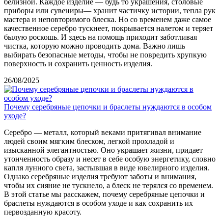
белизной. Каждое изделие — будь то украшения, столовые
приборы или сувениры— хранит частичку истории, тепла рук
мастера и неповторимого блеска. Но со временем даже самое
качественное серебро тускнеет, покрывается налетом и теряет
былую роскошь. И здесь на помощь приходит заботливая
чистка, которую можно проводить дома. Важно лишь
выбирать безопасные методы, чтобы не повредить хрупкую
поверхность и сохранить ценность изделия.
26/08/2025
Почему серебряные цепочки и браслеты нуждаются в особом
уходе?
Серебро — металл, который веками притягивал внимание
людей своим мягким блеском, легкой прохладой и
изысканной элегантностью. Оно украшает жизни, придает
утонченность образу и несет в себе особую энергетику, словно
капля лунного света, застывшая в виде ювелирного изделия.
Однако серебряные изделия требуют заботы и внимания,
чтобы их сияние не тускнело, а блеск не терялся со временем.
В этой статье мы расскажем, почему серебряные цепочки и
браслеты нуждаются в особом уходе и как сохранить их
первозданную красоту.