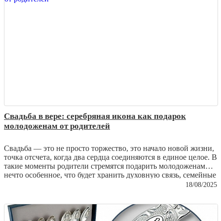
браслеты нуждаются в особом уходе и как сохранить их
первозданную красоту.
Свадьба в вере: серебряная икона как подарок
молодоженам от родителей
Свадьба — это не просто торжество, это начало новой жизни,
точка отсчета, когда два сердца соединяются в единое целое. В
такие моменты родители стремятся подарить молодоженам
нечто особенное, что будет хранить духовную связь, семейные
традиции и благословение. Среди множества подарков
18/08/2025
особенно ценятся
серебряные иконы
— изделия, которые
объединяют духовность и мастерство ювелиров, превращая
металл в настоящее произведение искусства.