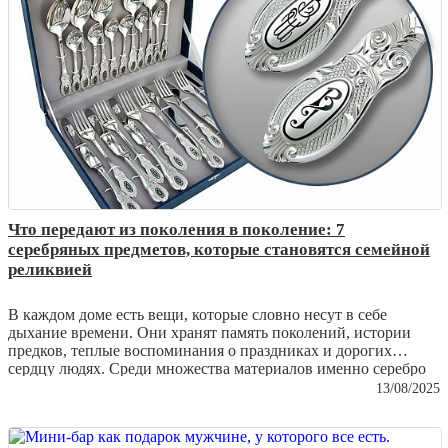
Что передают из поколения в поколение: 7
серебряных предметов, которые становятся семейной
реликвией
В каждом доме есть вещи, которые словно несут в себе
дыхание времени. Они хранят память поколений, истории
предков, теплые воспоминания о праздниках и дорогих
сердцу людях. Среди множества материалов именно серебро
чаще всего становится символом утонченности и
13/08/2025
долговечности. Его благородный блеск не тускнеет, а
напротив – с годами приобретает особую глубину и шарм.
Сегодня мы расскажем о семи серебряных предметах, которые