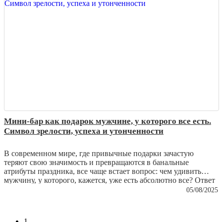
из простой вещи превращаются в настоящую семейную
реликвию.
Мини-бар как подарок мужчине, у которого все есть.
Символ зрелости, успеха и утонченности
В современном мире, где привычные подарки зачастую
теряют свою значимость и превращаются в банальные
атрибуты праздника, все чаще встает вопрос: чем удивить
мужчину, у которого, кажется, уже есть абсолютно все? Ответ
кроется не в практичности и не в сиюминутной выгоде, а в
05/08/2025
эстетике и глубинном символизме. Настоящий подарок – это
не вещь, которую можно использовать ежедневно без особого
внимания, а предмет, который станет выражением уважения,
1